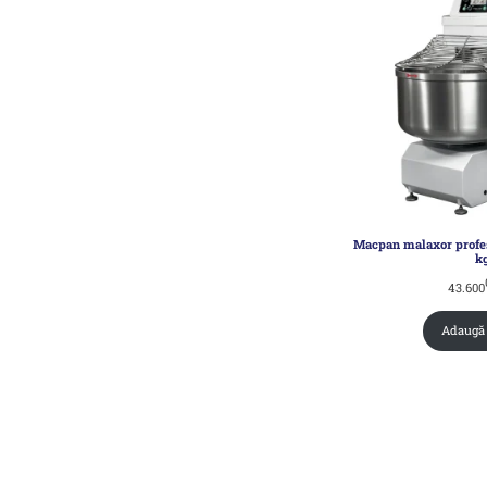
Macpan malaxor profes
k
43.600
Adaugă 