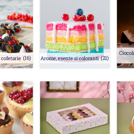
Ciocol
 cofetarie
(16)
Arome, esente si coloranti
(21)