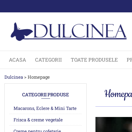
ACASA
CATEGORII
TOATE PRODUSELE
P
Dulcinea
>
Homepage
Homepa
CATEGORII PRODUSE
Macarons, Eclere & Mini Tarte
Frisca & creme vegetale
Creme pentru cofetarie