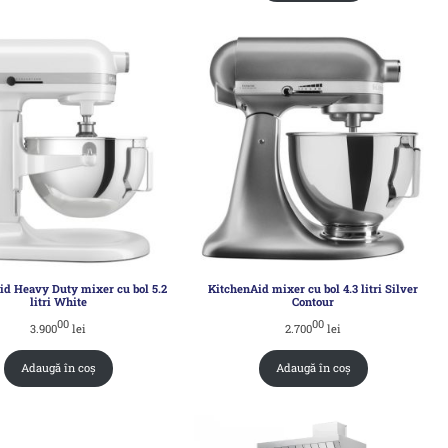
id Heavy Duty mixer cu bol 5.2
KitchenAid mixer cu bol 4.3 litri Silver
litri White
Contour
00
00
3.900
lei
2.700
lei
Adaugă în coș
Adaugă în coș