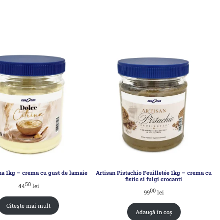
na 1kg – crema cu gust de lamaie
Artisan Pistachio Feuilletée 1kg – crema cu
fistic si fulgi crocanti
50
44
lei
00
99
lei
Citește mai mult
Adaugă în coș