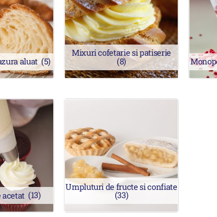
Mixuri cofetarie si patiserie
azura aluat
(5)
(8)
Monopor
Umpluturi de fructe si confiate
e acetat
(13)
(33)