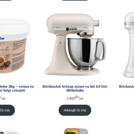
lletée 3Kg – crema cu
KitchenAid Artisan mixer cu bol 4.8 litri
KitchenA
i fulgi crocanti
Milkshake
0
00
lei
2.800
lei
în coș
Adaugă în coș