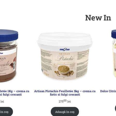
New In
lletée 1Kg – crema cu
Artisan Pistachio Feuilletée 3kg – crema cu
Dolce Citri
i fulgi crocanti
fistic si fulgi crocanti
0
00
lei
275
lei
în coș
Adaugă în coș