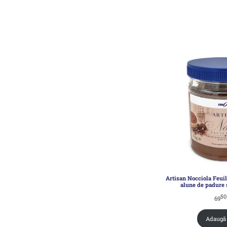
Artisan Nocciola Feui
alune de padure s
5
69
Adaugă 