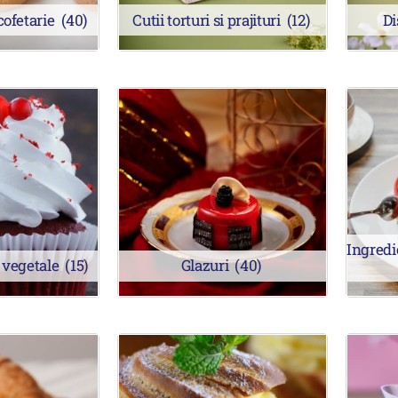
cofetarie
(40)
Cutii torturi si prajituri
(12)
Di
Ingredi
 vegetale
(15)
Glazuri
(40)