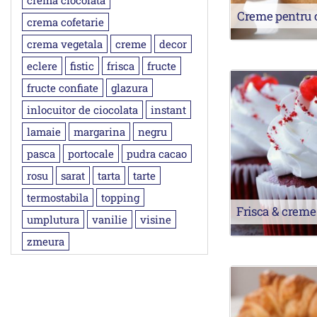
crema ciocolata
Creme pentru 
crema cofetarie
crema vegetala
creme
decor
eclere
fistic
frisca
fructe
fructe confiate
glazura
inlocuitor de ciocolata
instant
lamaie
margarina
negru
pasca
portocale
pudra cacao
rosu
sarat
tarta
tarte
termostabila
topping
Frisca & creme
umplutura
vanilie
visine
zmeura