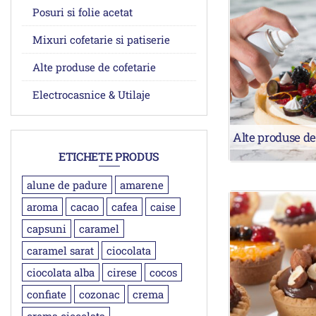
Posuri si folie acetat
Mixuri cofetarie si patiserie
Alte produse de cofetarie
Electrocasnice & Utilaje
Alte produse de
ETICHETE PRODUS
alune de padure
amarene
aroma
cacao
cafea
caise
capsuni
caramel
caramel sarat
ciocolata
ciocolata alba
cirese
cocos
confiate
cozonac
crema