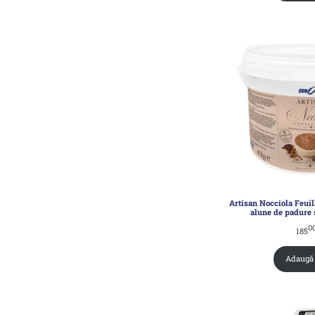
Artisan Nocciola Feui
alune de padure s
0
185
Adaugă 