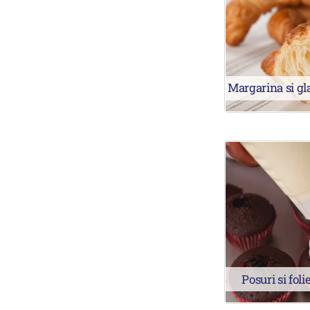
Margarina si gl
Posuri si foli