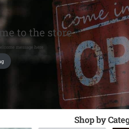
e to the store
welcome message here
ng
Shop by Cate