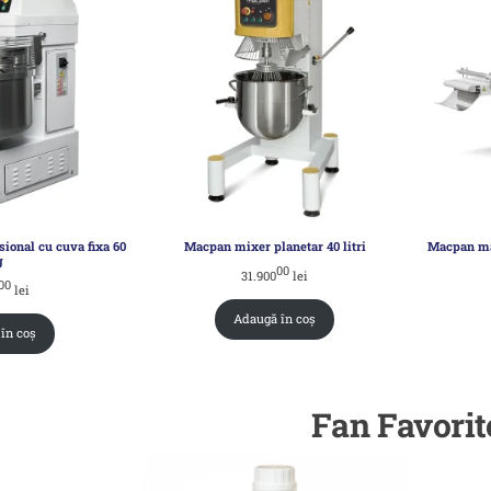
ional cu cuva fixa 60
Macpan mixer planetar 40 litri
Macpan mas
g
00
31.900
lei
00
lei
Adaugă în coș
în coș
Fan Favorit