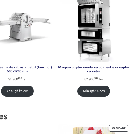
ina de intins aluatul (laminor)
Macpan cuptor combi cu convectie si cuptor
600x1200mm
cu vatra
00
00
31.800
lei
57.900
lei
Adaugă în coș
Adaugă în coș
es
VÂNZARE