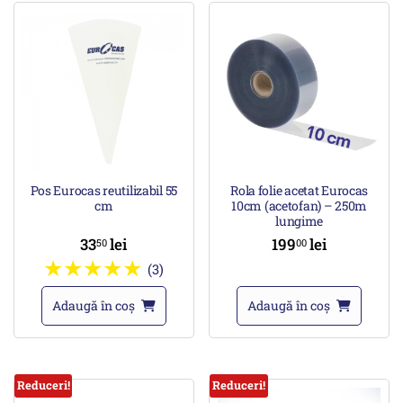
Pos Eurocas reutilizabil 55
Rola folie acetat Eurocas
cm
10cm (acetofan) – 250m
lungime
33
lei
199
lei
50
00
(3)
Adaugă în coș
Adaugă în coș
Reduceri!
Reduceri!