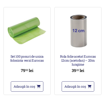
Set 100 posuri de unica
Rola folie acetat Eurocas
folosinta verzi Eurocas
12cm (acetofan) – 20m
lungime
79
lei
39
lei
50
20
Adaugă în coș
Adaugă în coș