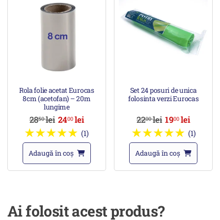
Rola folie acetat Eurocas
Set 24 posuri de unica
8cm (acetofan) – 20m
folosinta verzi Eurocas
lungime
28
lei
24
lei
22
lei
19
lei
50
00
00
00
(1)
(1)
Adaugă în coș
Adaugă în coș
Ai folosit acest produs?