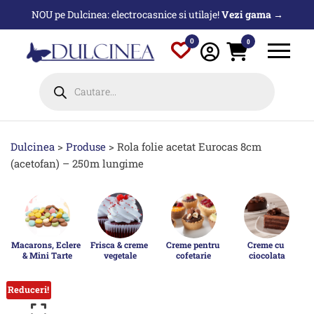
Sari
NOU pe Dulcinea: electrocasnice si utilaje!
Vezi gama →
la
conținut
0
0
Products
search
Dulcinea
>
Produse
>
Rola folie acetat Eurocas 8cm
(acetofan) – 250m lungime
Macarons, Eclere 
Frisca & creme 
Creme pentru 
Creme cu 
& Mini Tarte
vegetale
cofetarie
ciocolata
p
Reduceri!