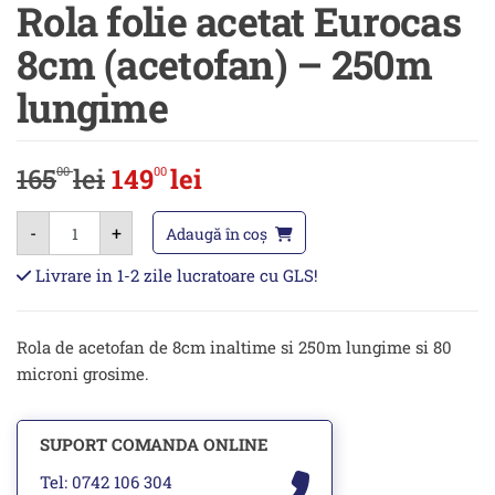
Rola folie acetat Eurocas
8cm (acetofan) – 250m
lungime
165
lei
149
lei
00
00
Cantitate
-
+
Rola
Adaugă în coș
folie
acetat
Livrare in 1-2 zile lucratoare cu GLS!
Eurocas
8cm
(acetofan)
-
Rola de acetofan de 8cm inaltime si 250m lungime si 80
250m
lungime
microni grosime.
SUPORT COMANDA ONLINE
Tel: 0742 106 304