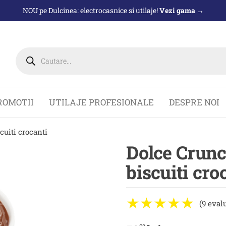
NOU pe Dulcinea: electrocasnice si utilaje!
Vezi gama →
Products
search
ROMOTII
UTILAJE PROFESIONALE
DESPRE NOI
cuiti crocanti
Dolce Crunc
biscuiti cro
(9 eval