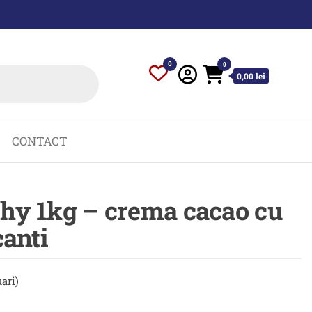
0
0
0,00 lei
CONTACT
hy 1kg – crema cacao cu
canti
uari)