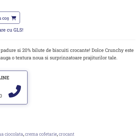
n coș
oare cu GLS!
padure si 20% bilute de biscuiti crocante! Dolce Crunchy este
uga o textura noua si surprinzatoare prajiturilor tale.
LINE
00
a ciocolata
,
crema cofetarie
,
crocant