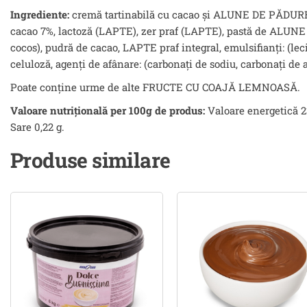
Ingrediente:
cremă tartinabilă cu cacao și ALUNE DE PĂDURE [zah
cacao 7%, lactoză (LAPTE), zer praf (LAPTE), pastă de ALUNE D
cocos), pudră de cacao, LAPTE praf integral, emulsifianţi: (leci
celuloză, agenți de afânare: (carbonați de sodiu, carbonați de 
Poate conține urme de alte FRUCTE CU COAJĂ LEMNOASĂ.
Valoare nutrițională per 100g de produs:
Valoare energetică 231
Sare 0,22 g.
Produse similare