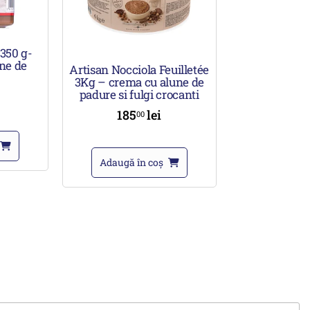
 350 g-
une de
Artisan Nocciola Feuilletée
3Kg – crema cu alune de
padure si fulgi crocanti
185
lei
00
Adaugă în coș