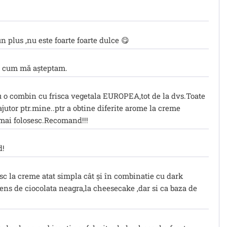
un plus ,nu este foarte foarte dulce 😋
ct cum mă așteptam.
u o combin cu frisca vegetala EUROPEA,tot de la dvs.Toate
jutor ptr.mine..ptr a obtine diferite arome la creme
 o mai folosesc.Recomand!!!
d!
sc la creme atat simpla cât și în combinatie cu dark
ens de ciocolata neagra,la cheesecake ,dar si ca baza de