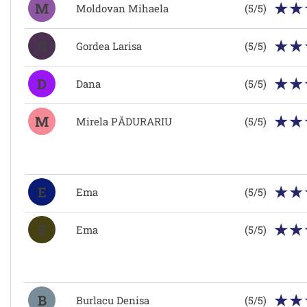
M
Moldovan Mihaela
(5/5)
G
Gordea Larisa
(5/5)
D
Dana
(5/5)
M
Mirela PĂDURARIU
(5/5)
E
Ema
(5/5)
E
Ema
(5/5)
B
Burlacu Denisa
(5/5)