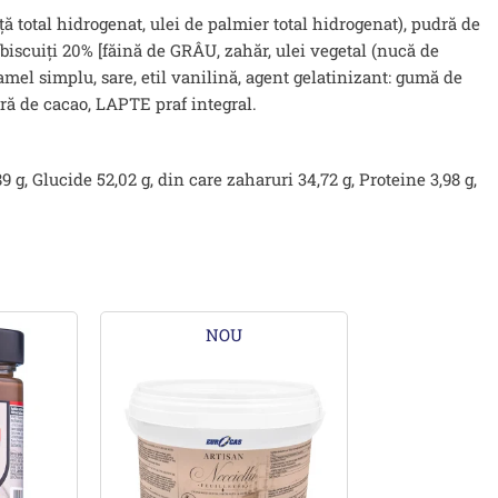
ă total hidrogenat, ulei de palmier total hidrogenat), pudră de
iscuiți 20% [făină de GRÂU, zahăr, ulei vegetal (nucă de
ramel simplu, sare, etil vanilină, agent gelatinizant: gumă de
dră de cacao, LAPTE praf integral.
9 g, Glucide 52,02 g, din care zaharuri 34,72 g, Proteine 3,98 g,
NOU