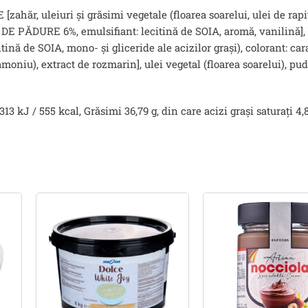
ăr, uleiuri și grăsimi vegetale (floarea soarelui, ulei de rapiț
E PĂDURE 6%, emulsifiant: lecitină de SOIA, aromă, vanilină], b
tină de SOIA, mono- și gliceride ale acizilor grași), colorant: ca
amoniu), extract de rozmarin], ulei vegetal (floarea soarelui), pu
3 kJ / 555 kcal, Grăsimi 36,79 g, din care acizi grași saturați 4,8