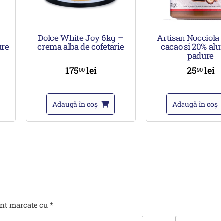
–
Dolce White Joy 6kg –
Artisan Nocciola
ure
crema alba de cofetarie
cacao si 20% al
padure
175
lei
25
lei
00
90
Adaugă în coș
Adaugă în coș
unt marcate cu
*