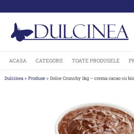
Sari
la
conținut
ACASA
CATEGORII
TOATE PRODUSELE
P
Dulcinea
>
Produse
>
Dolce Crunchy 1kg – crema cacao cu bis