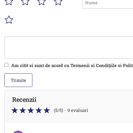
Am citit si sunt de acord cu Termenii si Condițiile si Poli
Recenzii
(5/5) - 9 evaluari