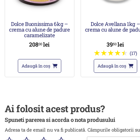
Dolce Buonissima 6kg –
Dolce Avellana 1kg 
crema cu alune de padure
crema cu alune de pad
caramelizate
208
lei
39
lei
00
50
(17)
Adaugă în coș
Adaugă în coș
Ai folosit acest produs?
Spuneti parerea si acorda o nota produsului
Adresa ta de email nu va fi publicată.
Câmpurile obligatorii s