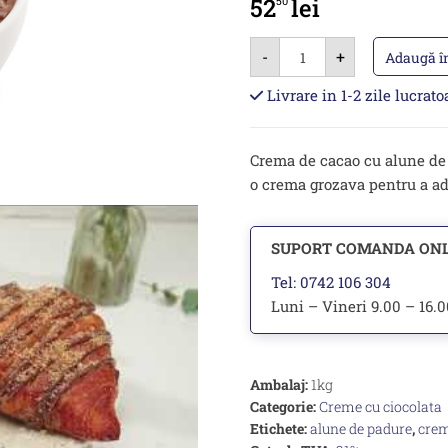
52
lei
50
Cantitate
-
+
Dolce
Adaugă î
Crunchy
1kg
Livrare in 1-2 zile lucrat
-
crema
cacao
cu
Crema de cacao cu alune de 
biscuiti
crocanti
o crema grozava pentru a ada
SUPORT COMANDA ON
Tel: 0742 106 304
Luni – Vineri 9.00 – 16.
Ambalaj:
1kg
Categorie:
Creme cu ciocolata
Etichete:
alune de padure
,
crem