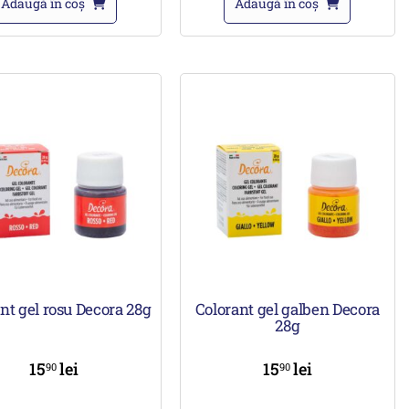
Adaugă în coș
Adaugă în coș
nt gel rosu Decora 28g
Colorant gel galben Decora
28g
15
lei
15
lei
90
90