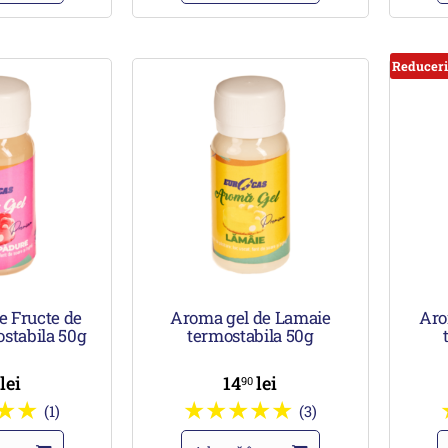
Reduceri
e Fructe de
Aroma gel de Lamaie
Aro
stabila 50g
termostabila 50g
lei
14
lei
0
90
(1)
(3)