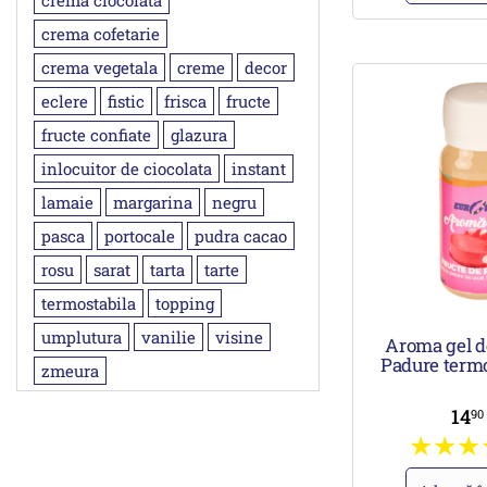
crema ciocolata
crema cofetarie
crema vegetala
creme
decor
eclere
fistic
frisca
fructe
fructe confiate
glazura
inlocuitor de ciocolata
instant
lamaie
margarina
negru
pasca
portocale
pudra cacao
rosu
sarat
tarta
tarte
termostabila
topping
umplutura
vanilie
visine
Aroma gel d
Padure termo
zmeura
14
9