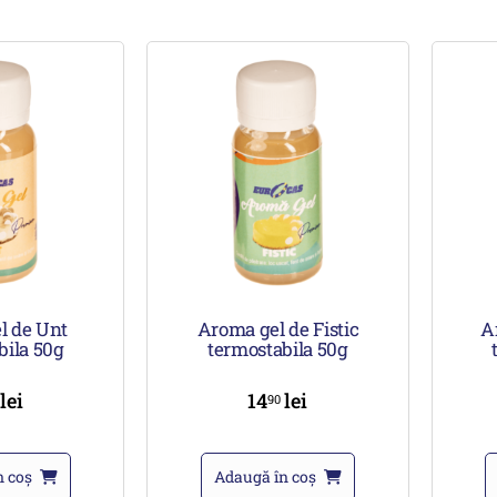
l de Unt
Aroma gel de Fistic
A
bila 50g
termostabila 50g
lei
14
lei
0
90
n coș
Adaugă în coș