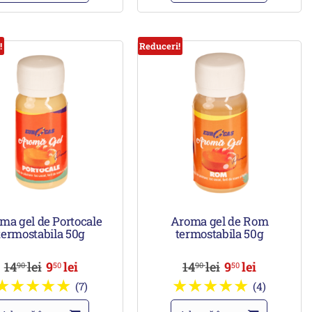
!
Reduceri!
ma gel de Portocale
Aroma gel de Rom
termostabila 50g
termostabila 50g
14
lei
9
lei
14
lei
9
lei
90
50
90
50
(7)
(4)