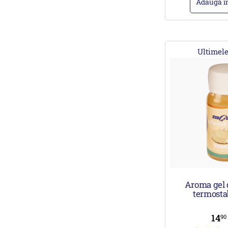
Adaugă î
Ultimele
Aroma gel 
termosta
14
9