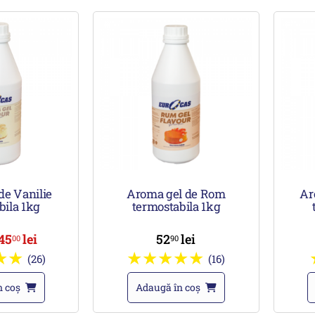
de Vanilie
Aroma gel de Rom
Ar
bila 1kg
termostabila 1kg
45
lei
52
lei
00
90
(26)
(16)
n coș
Adaugă în coș