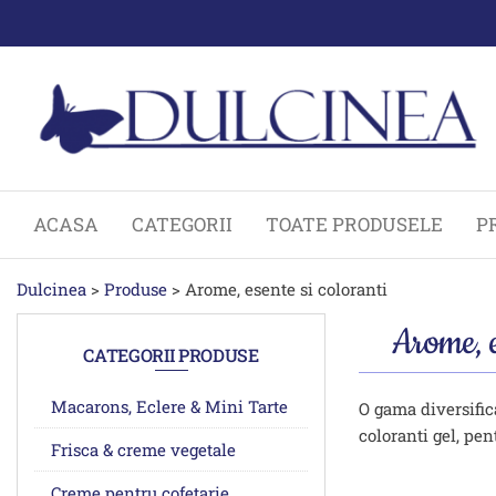
Sari
la
conținut
ACASA
CATEGORII
TOATE PRODUSELE
P
Dulcinea
>
Produse
>
Arome, esente si coloranti
Arome, e
CATEGORII PRODUSE
Macarons, Eclere & Mini Tarte
O gama diversifica
coloranti gel, pent
Frisca & creme vegetale
Creme pentru cofetarie