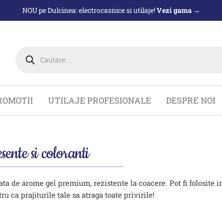
NOU pe Dulcinea: electrocasnice si utilaje!
Vezi gama →
Products
search
ROMOTII
UTILAJE PROFESIONALE
DESPRE NOI
sente si coloranti
ta de arome gel premium, rezistente la coacere. Pot fi folosite in 
ru ca prajiturile tale sa atraga toate privirile!