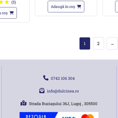
(5)
Adaugă în coș
n coș
1
2
→
0742 106 304
info@dulcinea.ro
Strada Buziașului 36J, Lugoj , 305500