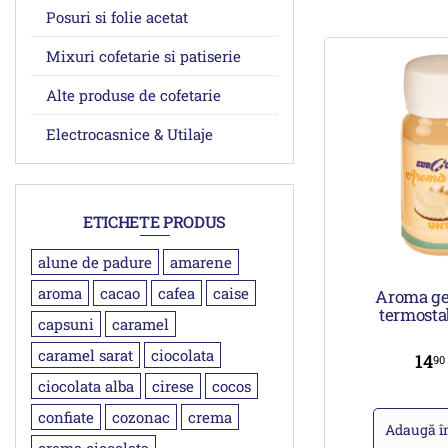
Posuri si folie acetat
Mixuri cofetarie si patiserie
Alte produse de cofetarie
Electrocasnice & Utilaje
ETICHETE PRODUS
alune de padure
amarene
aroma
cacao
cafea
caise
Aroma ge
termosta
capsuni
caramel
caramel sarat
ciocolata
14
9
ciocolata alba
cirese
cocos
confiate
cozonac
crema
Adaugă î