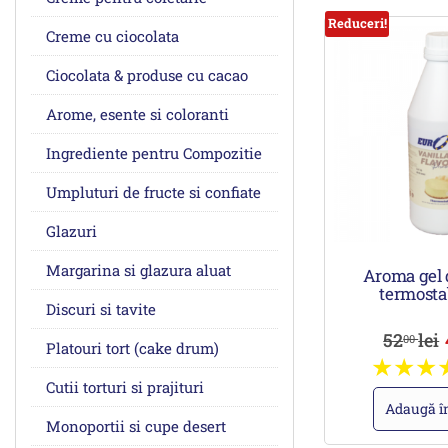
Reduceri!
Creme cu ciocolata
Ciocolata & produse cu cacao
Arome, esente si coloranti
Ingrediente pentru Compozitie
Umpluturi de fructe si confiate
Glazuri
Margarina si glazura aluat
Aroma gel 
termosta
Discuri si tavite
52
lei
00
Platouri tort (cake drum)
Cutii torturi si prajituri
Adaugă î
Monoportii si cupe desert