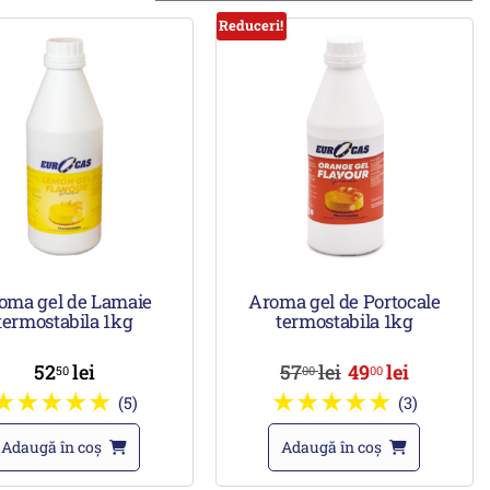
Reduceri!
oma gel de Lamaie
Aroma gel de Portocale
termostabila 1kg
termostabila 1kg
52
lei
57
lei
49
lei
50
00
00
(5)
(3)
Adaugă în coș
Adaugă în coș