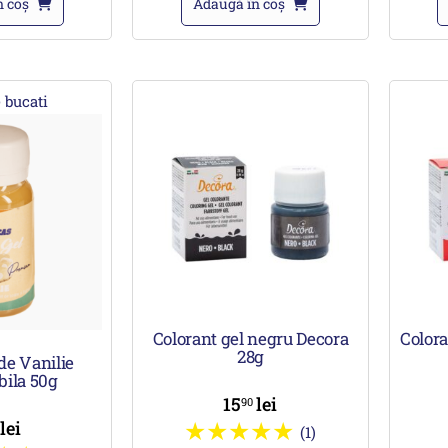
n coș
Adaugă în coș
 bucati
Colorant gel negru Decora
Colora
28g
de Vanilie
bila 50g
15
lei
90
lei
0
(1)