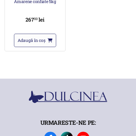
Amarene confiate 5kg
267
lei
00
Adaugă în coș
URMARESTE-NE PE: