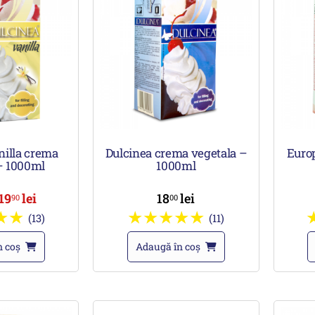
nilla crema
Dulcinea crema vegetala –
Euro
– 1000ml
1000ml
19
lei
18
lei
90
00
(13)
(11)
n coș
Adaugă în coș