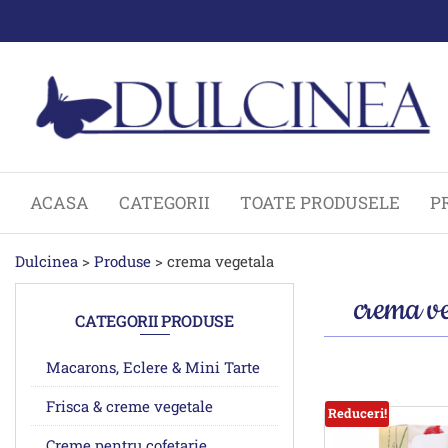
Sari
la
conținut
ACASA
CATEGORII
TOATE PRODUSELE
P
Dulcinea
>
Produse
>
crema vegetala
crema v
CATEGORII PRODUSE
Macarons, Eclere & Mini Tarte
Frisca & creme vegetale
Reduceri!
Creme pentru cofetarie