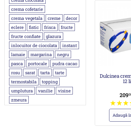
crema ciocolata
crema cofetarie
crema vegetala
creme
decor
eclere
fistic
frisca
fructe
fructe confiate
glazura
inlocuitor de ciocolata
instant
lamaie
margarina
negru
pasca
portocale
pudra cacao
rosu
sarat
tarta
tarte
Dulcinea crem
12 li
termostabila
topping
umplutura
vanilie
visine
209
0
zmeura
Adaugă î