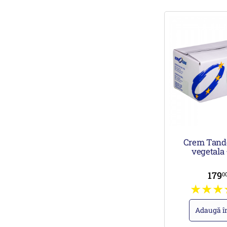
Crem Tand
vegetala –
179
0
Adaugă î