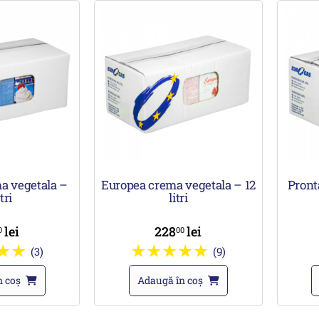
a vegetala –
Europea crema vegetala – 12
Pront
tri
litri
lei
228
lei
0
00
(3)
(9)
n coș
Adaugă în coș