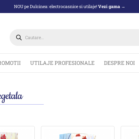
NOU pe Dulcinea: electrocasnice si utilaje!
Vezi gama →
Products
search
ROMOTII
UTILAJE PROFESIONALE
DESPRE NOI
egetala