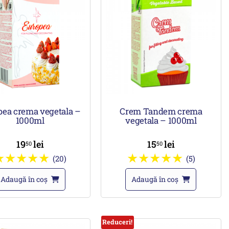
pea crema vegetala –
Crem Tandem crema
1000ml
vegetala – 1000ml
19
lei
15
lei
50
50
(20)
(5)
Adaugă în coș
Adaugă în coș
Reduceri!