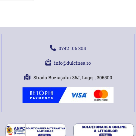
0742 106 304
info@dulcinea.ro
Strada Buziașului 36J, Lugoj , 305500