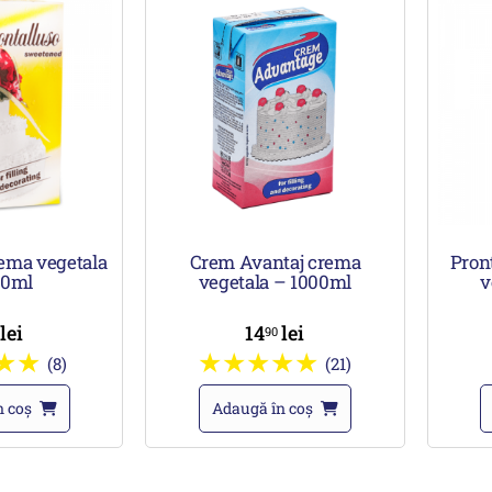
rema vegetala
Crem Avantaj crema
Pron
00ml
vegetala – 1000ml
v
lei
14
lei
0
90
(8)
(21)
n coș
Adaugă în coș