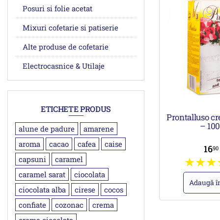
Posuri si folie acetat
Mixuri cofetarie si patiserie
Alte produse de cofetarie
Electrocasnice & Utilaje
ETICHETE PRODUS
Prontalluso c
– 10
alune de padure
amarene
aroma
cacao
cafea
caise
16
9
capsuni
caramel
caramel sarat
ciocolata
Adaugă î
ciocolata alba
cirese
cocos
confiate
cozonac
crema