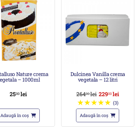
talluso Nature crema
Dulcinea Vanilla crema
egetala – 1000ml
vegetala – 12 litri
25
lei
264
lei
229
lei
00
00
00
(3)
Adaugă în coș
Adaugă în coș