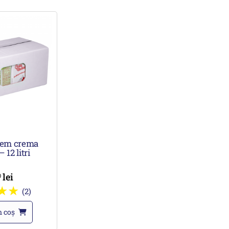
em crema
 12 litri
lei
0
(2)
n coș