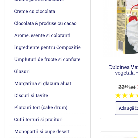
Creme cu ciocolata
Ciocolata & produse cu cacao
Arome, esente si coloranti
Ingrediente pentru Compozitie
Umpluturi de fructe si confiate
Dulcinea Va
Glazuri
vegetala 
Margarina si glazura aluat
22
lei
50
Discuri si tavite
Platouri tort (cake drum)
Adaugă î
Cutii torturi si prajituri
Monoportii si cupe desert