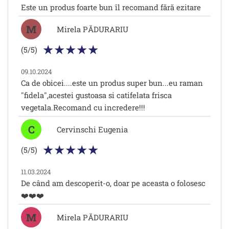
Este un produs foarte bun îl recomand fără ezitare
M
Mirela PĂDURARIU
(5/5)
09.10.2024
Ca de obicei....este un produs super bun...eu raman
"fidela",acestei gustoasa si catifelata frisca
vegetala.Recomand cu incredere!!!
C
Cervinschi Eugenia
(5/5)
11.03.2024
De când am descoperit-o, doar pe aceasta o folosesc
❤️❤️❤️
M
Mirela PĂDURARIU