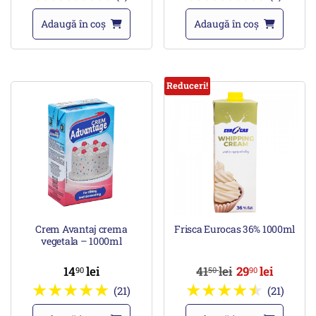
Adaugă în coș
Adaugă în coș
Reduceri!
Crem Avantaj crema
Frisca Eurocas 36% 1000ml
vegetala – 1000ml
14
lei
41
lei
29
lei
90
50
90
(21)
(21)