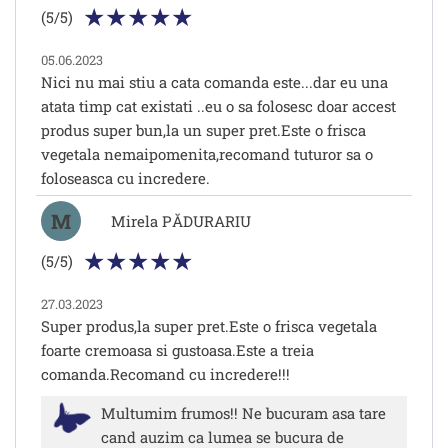
(5/5)
05.06.2023
Nici nu mai stiu a cata comanda este...dar eu una
atata timp cat existati ..eu o sa folosesc doar accest
produs super bun,la un super pret.Este o frisca
vegetala nemaipomenita,recomand tuturor sa o
foloseasca cu incredere.
M
Mirela PĂDURARIU
(5/5)
27.03.2023
Super produs,la super pret.Este o frisca vegetala
foarte cremoasa si gustoasa.Este a treia
comanda.Recomand cu incredere!!!
Multumim frumos!! Ne bucuram asa tare
cand auzim ca lumea se bucura de