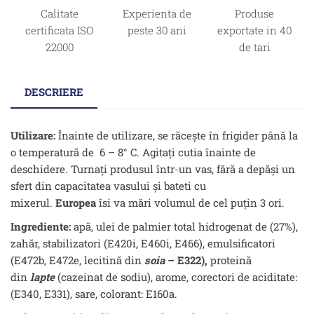
Calitate
Experienta de
Produse
certificata ISO
peste 30 ani
exportate in 40
22000
de tari
DESCRIERE
Utilizare:
Înainte de utilizare, se răceşte în frigider până la
o temperatură de 6 – 8° C. Agitaţi cutia înainte de
deschidere. Turnaţi produsul într-un vas, fără a depăşi un
sfert din capacitatea vasului şi bateti cu
mixerul.
Europea
îsi va mări volumul de cel puţin 3 ori.
Ingrediente:
apă, ulei de palmier total hidrogenat de (27%),
zahăr, stabilizatori (E420i, E460i, E466), emulsificatori
(E472b, E472e, lecitină din
soia
– E322),
proteină
din
lapte
(cazeinat de sodiu), arome, corectori de aciditate:
(E340, E331), sare, colorant: E160a.