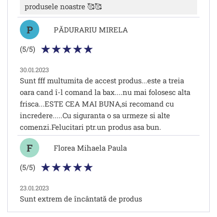
produsele noastre 🥰🥰
P
PĂDURARIU MIRELA
(5/5)
30.01.2023
Sunt fff multumita de accest produs...este a treia
oara cand î-l comand la bax....nu mai folosesc alta
frisca...ESTE CEA MAI BUNA,si recomand cu
incredere.....Cu siguranta o sa urmeze si alte
comenzi.Felucitari ptr.un produs asa bun.
F
Florea Mihaela Paula
(5/5)
23.01.2023
Sunt extrem de încântată de produs