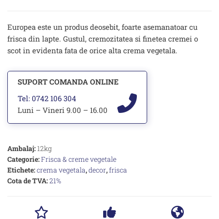
12
litri
Europea este un produs deosebit, foarte asemanatoar cu
frisca din lapte. Gustul, cremozitatea si finetea cremei o
scot in evidenta fata de orice alta crema vegetala.
SUPORT COMANDA ONLINE
Tel: 0742 106 304
Luni – Vineri 9.00 – 16.00
Ambalaj:
12kg
Categorie:
Frisca & creme vegetale
Etichete:
crema vegetala
,
decor
,
frisca
Cota de TVA:
21%