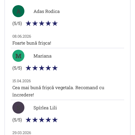
A
Adas Rodica
(5/5)
08.06.2026
Foarte bună frișca!
M
Mariana
(5/5)
15.04.2026
Cea mai bună frișcă vegetala. Recomand cu
încredere!
S
Spîrlea Lili
(5/5)
29.03.2026