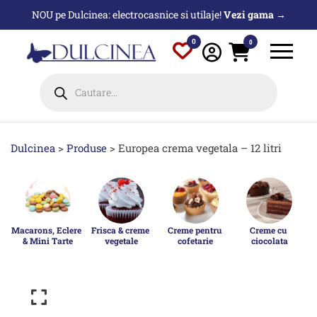
Sari
NOU pe Dulcinea: electrocasnice si utilaje!
Vezi gama →
la
conținut
0
0
Products
search
Dulcinea
>
Produse
>
Europea crema vegetala – 12 litri
Macarons, Eclere 
Frisca & creme 
Creme pentru 
Creme cu 
& Mini Tarte
vegetale
cofetarie
ciocolata
p