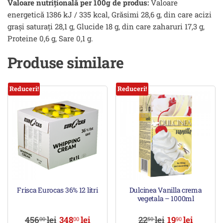
Valoare nutrițională per 100g de produs:
Valoare
energetică 1386 kJ / 335 kcal, Grăsimi 28,6 g, din care acizi
grași saturați 28,1 g, Glucide 18 g, din care zaharuri 17,3 g,
Proteine 0,6 g, Sare 0,1 g.
Produse similare
Reduceri!
Reduceri!
Frisca Eurocas 36% 12 litri
Dulcinea Vanilla crema
vegetala – 1000ml
456
lei
348
lei
22
lei
19
lei
00
00
50
90