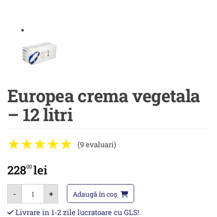
Europea crema vegetala
– 12 litri
(9 evaluari)
228
lei
00
Cantitate
-
+
Europea
Adaugă în coș
crema
vegetala
Livrare in 1-2 zile lucratoare cu GLS!
-