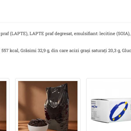
r praf (LAPTE), LAPTE praf degresat, emulsifiant: lecitine (SO
557 kcal, Grăsimi 32,9 g, din care acizi grași saturați 20,3 g, Gluci