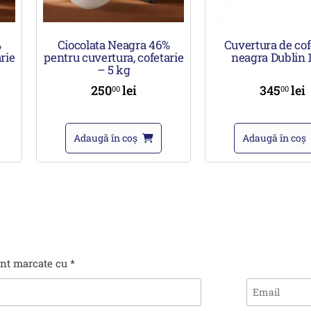
%
Ciocolata Neagra 46%
Cuvertura de cof
rie
pentru cuvertura, cofetarie
neagra Dublin 
– 5 kg
250
lei
345
lei
00
00
Adaugă în coș
Adaugă în coș
unt marcate cu
*