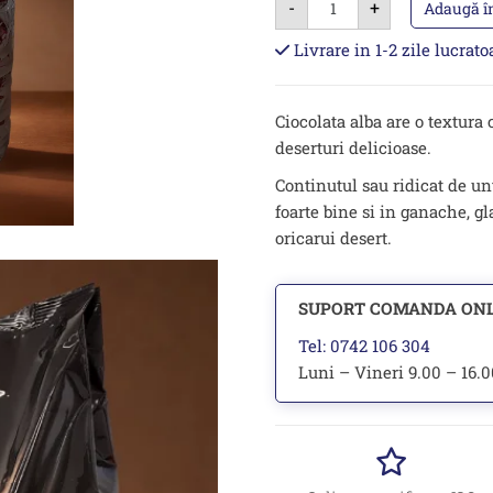
-
+
Ciocolata
Adaugă î
Alba
pentru
Livrare in 1-2 zile lucrat
cuvertura,
cofetarie
-
5
Ciocolata alba are o textura 
kg
deserturi delicioase.
Continutul sau ridicat de u
foarte bine si in ganache, g
oricarui desert.
SUPORT COMANDA ON
Tel: 0742 106 304
Luni – Vineri 9.00 – 16.