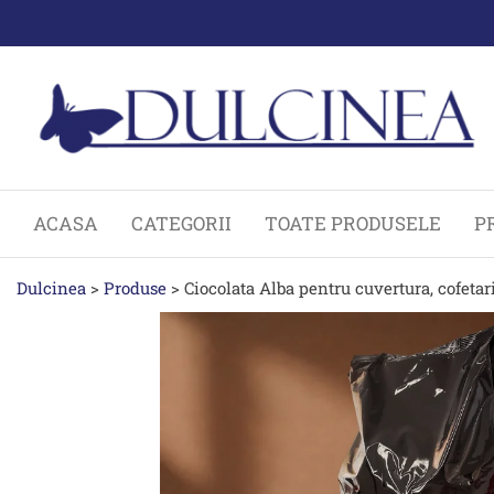
Sari
la
conținut
ACASA
CATEGORII
TOATE PRODUSELE
P
Dulcinea
>
Produse
>
Ciocolata Alba pentru cuvertura, cofetar