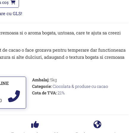
n coș
oare cu GLS!
cremoasa si o aroma bogata, untoasa, care te ajuta sa creezi
nt de cacao o face grozava pentru temperare dar functioneaza
lazura si alte dulciuri, adaugand o textura bogata si cremoasa
Ambalaj:
5kg
LINE
Categorie:
Ciocolata & produse cu cacao
Cota de TVA:
21%
00