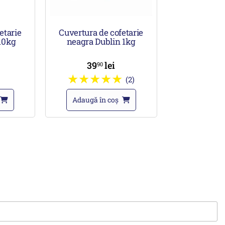
etarie
Cuvertura de cofetarie
10kg
neagra Dublin 1kg
39
lei
90
(2)
Adaugă în coș