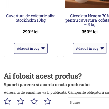
Cuvertura de cofetarie alba
Ciocolata Neagra 70
Stockholm 10kg
pentru cuvertura, cofeta
– 5 kg
290
lei
350
lei
00
00
Adaugă în coș
Adaugă în coș
Ai folosit acest produs?
Spuneti parerea si acorda o nota produsului
Adresa ta de email nu va fi publicată.
Câmpurile obligatorii s