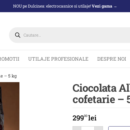
NOU pe Dulcinea: electrocasnice si utilaje!
Vezi gama →
Products
search
ROMOTII
UTILAJE PROFESIONALE
DESPRE NOI
ie – 5 kg
Ciocolata A
cofetarie – 
299
lei
00
Cantitate