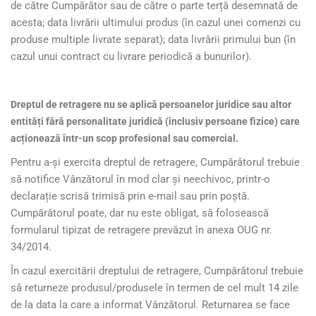
de către Cumpărător sau de către o parte terță desemnată de
acesta; data livrării ultimului produs (în cazul unei comenzi cu
produse multiple livrate separat); data livrării primului bun (în
cazul unui contract cu livrare periodică a bunurilor).
Dreptul de retragere nu se aplică persoanelor juridice sau altor
entități fără personalitate juridică (inclusiv persoane fizice) care
acționează într-un scop profesional sau comercial.
Pentru a-și exercita dreptul de retragere, Cumpărătorul trebuie
să notifice Vânzătorul în mod clar și neechivoc, printr-o
declarație scrisă trimisă prin e-mail sau prin poștă.
Cumpărătorul poate, dar nu este obligat, să folosească
formularul tipizat de retragere prevăzut în anexa OUG nr.
34/2014.
În cazul exercitării dreptului de retragere, Cumpărătorul trebuie
să returneze produsul/produsele în termen de cel mult 14 zile
de la data la care a informat Vânzătorul. Returnarea se face