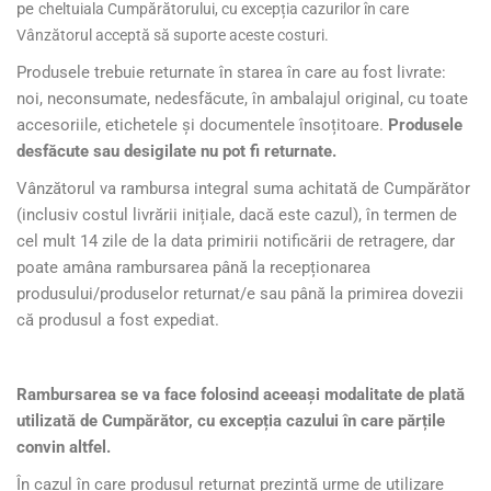
pe
cheltuiala Cumpărătorului, cu excepția cazurilor în care
Vânzătorul acceptă să suporte aceste costuri.
Produsele trebuie returnate în starea în care au fost livrate:
noi, neconsumate, nedesfăcute, în ambalajul original, cu toate
accesoriile, etichetele și documentele însoțitoare.
Produsele
desfăcute sau desigilate nu pot fi returnate.
Vânzătorul va rambursa integral suma achitată de Cumpărător
(inclusiv costul livrării inițiale, dacă este cazul), în termen de
cel mult 14 zile de la data primirii notificării de retragere, dar
poate amâna rambursarea până la recepționarea
produsului/produselor returnat/e sau până la primirea dovezii
că produsul a fost expediat.
Rambursarea se va face folosind aceeași modalitate de plată
utilizată de Cumpărător, cu excepția cazului în care părțile
convin altfel.
În cazul în care produsul returnat prezintă urme de utilizare