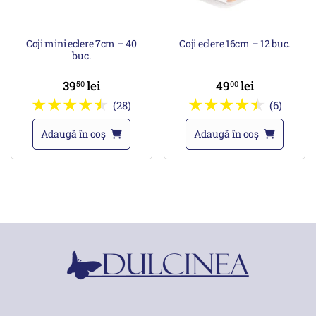
Coji mini eclere 7cm – 40
Coji eclere 16cm – 12 buc.
buc.
39
lei
49
lei
50
00
(28)
(6)
Adaugă în coș
Adaugă în coș