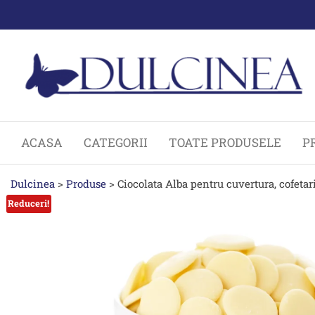
Sari
la
conținut
ACASA
CATEGORII
TOATE PRODUSELE
P
Dulcinea
>
Produse
>
Ciocolata Alba pentru cuvertura, cofetar
Reduceri!