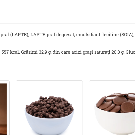
r praf (LAPTE), LAPTE praf degresat, emulsifiant: lecitine (SO
557 kcal, Grăsimi 32,9 g, din care acizi grași saturați 20,3 g, Gluci