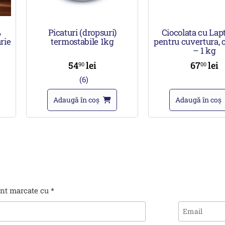
%
Picaturi (dropsuri)
Ciocolata cu Lap
rie
termostabile 1kg
pentru cuvertura, c
– 1 kg
54
lei
67
lei
90
00
(6)
Adaugă în coș
Adaugă în coș
unt marcate cu
*