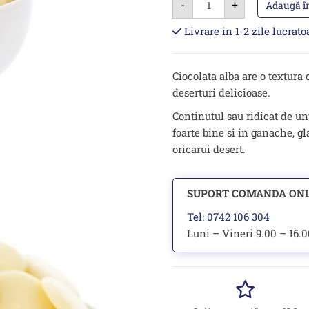
-
+
Ciocolata
Adaugă î
Alba
pentru
Livrare in 1-2 zile lucrat
cuvertura,
cofetarie
-
1
Ciocolata alba are o textura 
kg
deserturi delicioase.
Continutul sau ridicat de u
foarte bine si in ganache, g
oricarui desert.
SUPORT COMANDA ON
Tel: 0742 106 304
Luni – Vineri 9.00 – 16.