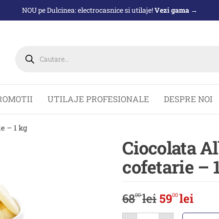
NOU pe Dulcinea: electrocasnice si utilaje!
Vezi gama →
Products
search
ROMOTII
UTILAJE PROFESIONALE
DESPRE NOI
ie – 1 kg
Ciocolata A
cofetarie – 
68
lei
59
lei
00
00
Cantitate