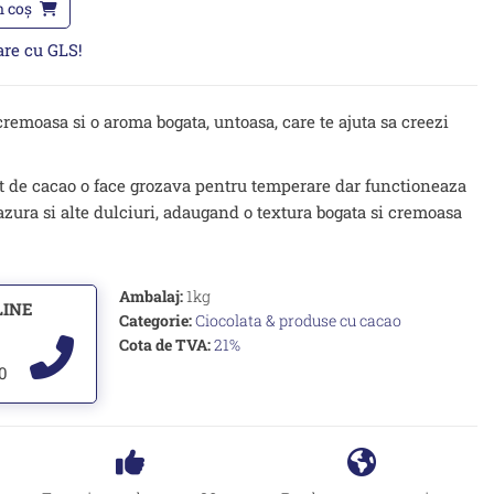
n coș
oare cu GLS!
cremoasa si o aroma bogata, untoasa, care te ajuta sa creezi
nt de cacao o face grozava pentru temperare dar functioneaza
lazura si alte dulciuri, adaugand o textura bogata si cremoasa
Ambalaj:
1kg
LINE
Categorie:
Ciocolata & produse cu cacao
Cota de TVA:
21%
00