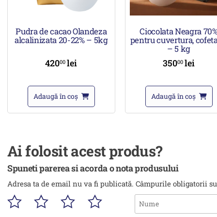
Pudra de cacao Olandeza
Ciocolata Neagra 70
alcalinizata 20-22% – 5kg
pentru cuvertura, cofeta
– 5 kg
420
lei
350
lei
00
00
Adaugă în coș
Adaugă în coș
Ai folosit acest produs?
Spuneti parerea si acorda o nota produsului
Adresa ta de email nu va fi publicată.
Câmpurile obligatorii s