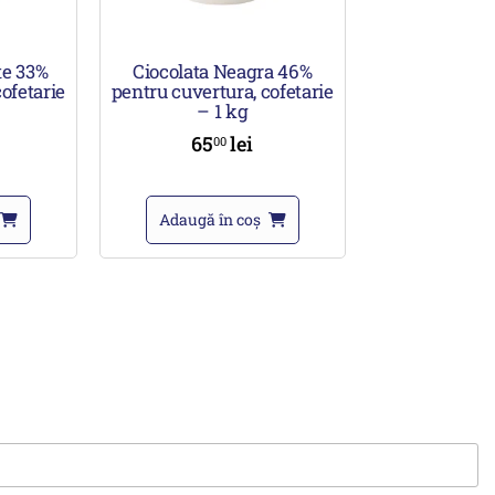
te 33%
Ciocolata Neagra 46%
ofetarie
pentru cuvertura, cofetarie
– 1 kg
65
lei
00
Adaugă în coș