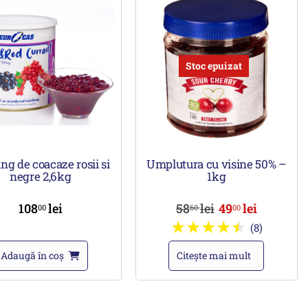
Stoc epuizat
ng de coacaze rosii si
Umplutura cu visine 50% –
negre 2,6kg
1kg
108
lei
58
lei
49
lei
00
60
00
(8)
Adaugă în coș
Citește mai mult