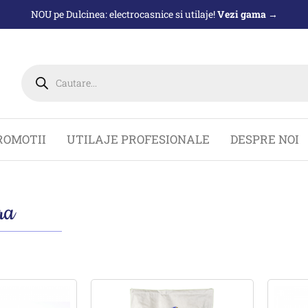
NOU pe Dulcinea: electrocasnice si utilaje!
Vezi gama →
Products
search
ROMOTII
UTILAJE PROFESIONALE
DESPRE NOI
ra