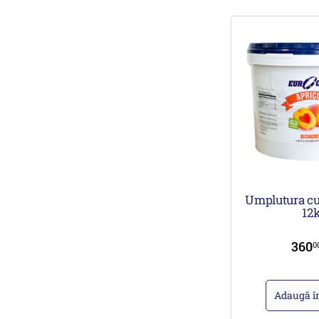
Umplutura cu
12
360
0
Adaugă î