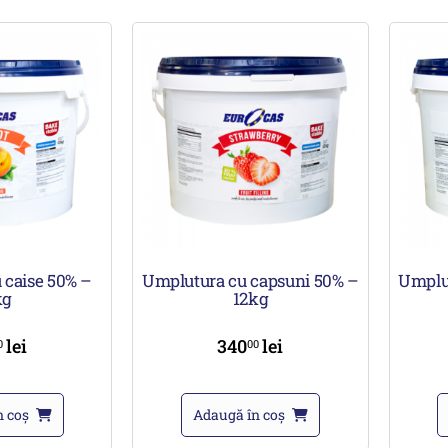
 caise 50% –
Umplutura cu capsuni 50% –
Umplu
kg
12kg
lei
340
lei
0
00
n coș
Adaugă în coș