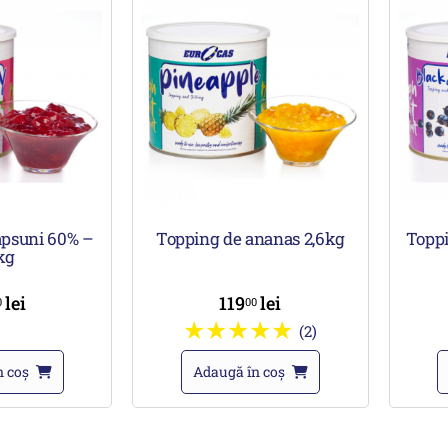
apsuni 60% –
Topping de ananas 2,6kg
Toppi
kg
lei
119
lei
0
00
(2)
n coș
Adaugă în coș