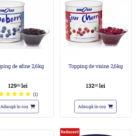
ping de afine 2,6kg
Topping de visine 2,6kg
129
lei
132
lei
00
00
(1)
Adaugă în coș
Adaugă în coș
Reduceri!