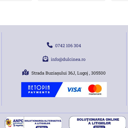
0742 106 304
info@dulcinea.ro
Strada Buziașului 36J, Lugoj , 305500