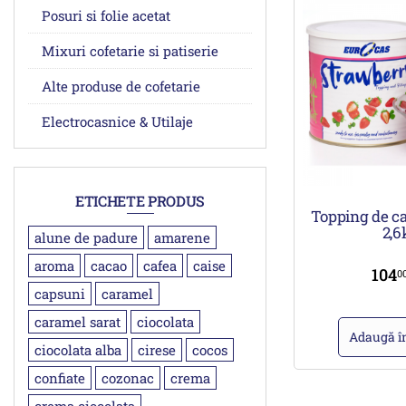
Posuri si folie acetat
Mixuri cofetarie si patiserie
Alte produse de cofetarie
Electrocasnice & Utilaje
ETICHETE PRODUS
Topping de c
2,6
alune de padure
amarene
aroma
cacao
cafea
caise
104
0
capsuni
caramel
caramel sarat
ciocolata
Adaugă î
ciocolata alba
cirese
cocos
confiate
cozonac
crema