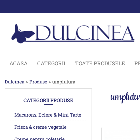
Sari
la
conținut
ACASA
CATEGORII
TOATE PRODUSELE
P
Dulcinea
>
Produse
>
umplutura
umplutu
CATEGORII PRODUSE
Macarons, Eclere & Mini Tarte
Frisca & creme vegetale
Creme pentru cofetarie