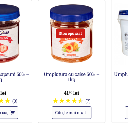
Stoc epuizat
capsuni 50% –
Umplutura cu caise 50% –
Umplu
g
1kg
lei
41
lei
0
90
(3)
(7)
n coș
Citește mai mult