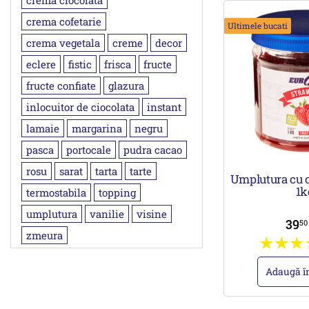
crema ciocolata
crema cofetarie
Ultimele bucati
crema vegetala
creme
decor
eclere
fistic
frisca
fructe
fructe confiate
glazura
inlocuitor de ciocolata
instant
lamaie
margarina
negru
pasca
portocale
pudra cacao
rosu
sarat
tarta
tarte
Umplutura cu 
1k
termostabila
topping
umplutura
vanilie
visine
39
5
zmeura
Adaugă î