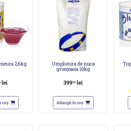
meura 2,6kg
Umplutura de nuca
Top
grunjoasa 10kg
lei
399
lei
0
00
n coș
Adaugă în coș