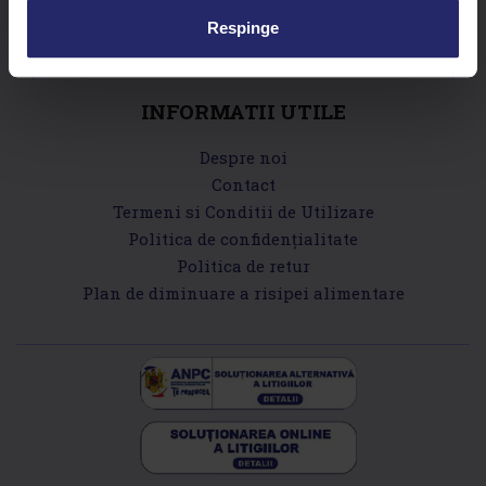
Respinge
INFORMATII UTILE
Despre noi
Contact
Termeni si Conditii de Utilizare
Politica de confidențialitate
Politica de retur
Plan de diminuare a risipei alimentare