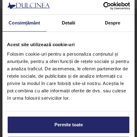
Consimțământ
Detalii
Despre
Acest site utilizează cookie-uri
URMARESTE-NE PE:
Folosim cookie-uri pentru a personaliza conținutul și
anunțurile, pentru a oferi funcții de rețele sociale și pentru
a analiza traficul. De asemenea, le oferim partenerilor de
rețele sociale, de publicitate și de analize informații cu
privire la modul în care folosiți site-ul nostru. Aceștia le
pot combina cu alte informații oferite de dvs. sau culese
0742 106 304
în urma folosirii serviciilor lor.
info@dulcinea.ro
Strada Buziașului 36J, Lugoj , 305500
Permite toate