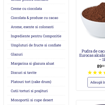
Creme cu ciocolata
Ciocolata & produse cu cacao
Arome, esente si coloranti
Ingrediente pentru Compozitie
Umpluturi de fructe si confiate
Pudra de cac
Glazuri
Eurocas alcali
– 1
Margarina si glazura aluat
89
0
Discuri si tavite
Platouri tort (cake drum)
Adaugă î
Cutii torturi si prajituri
Monoportii si cupe desert