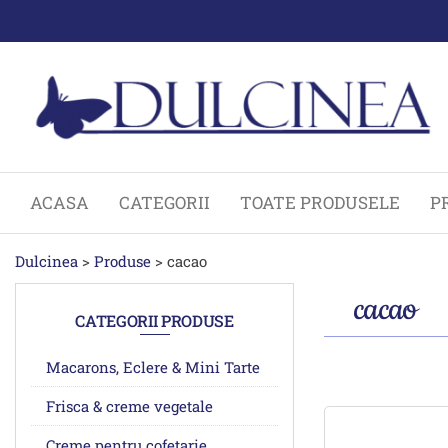
Sari
la
conținut
ACASA
CATEGORII
TOATE PRODUSELE
P
Dulcinea
>
Produse
>
cacao
cacao
CATEGORII PRODUSE
Macarons, Eclere & Mini Tarte
Frisca & creme vegetale
Creme pentru cofetarie