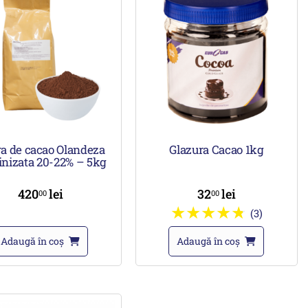
a de cacao Olandeza
Glazura Cacao 1kg
linizata 20-22% – 5kg
420
lei
32
lei
00
00
(3)
Adaugă în coș
Adaugă în coș