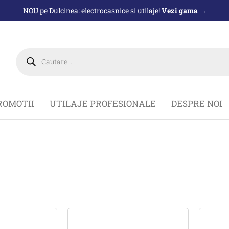
NOU pe Dulcinea: electrocasnice si utilaje!
Vezi gama →
Products
search
ROMOTII
UTILAJE PROFESIONALE
DESPRE NOI