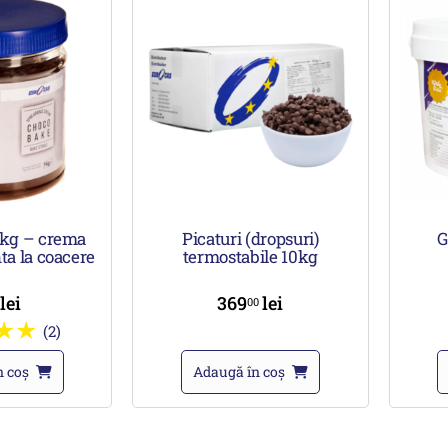
kg – crema
Picaturi (dropsuri)
G
ta la coacere
termostabile 10kg
lei
369
lei
0
00
(2)
n coș
Adaugă în coș