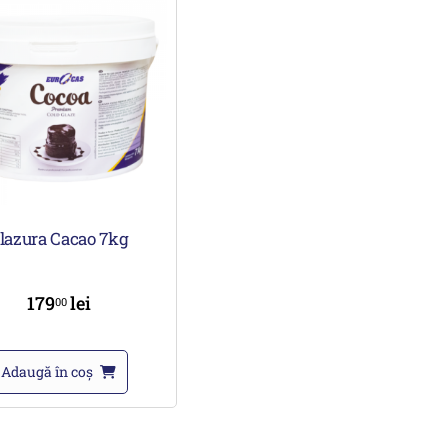
lazura Cacao 7kg
179
lei
00
Adaugă în coș