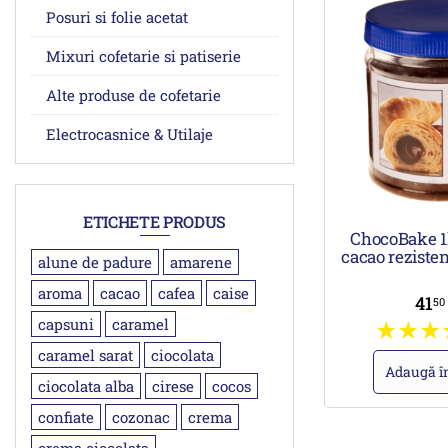
Posuri si folie acetat
Mixuri cofetarie si patiserie
Alte produse de cofetarie
Electrocasnice & Utilaje
ETICHETE PRODUS
ChocoBake 1
cacao rezisten
alune de padure
amarene
aroma
cacao
cafea
caise
41
5
capsuni
caramel
caramel sarat
ciocolata
Adaugă î
ciocolata alba
cirese
cocos
confiate
cozonac
crema