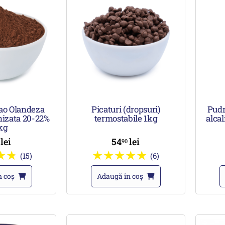
ao Olandeza
Picaturi (dropsuri)
Pudr
nizata 20-22%
termostabile 1kg
alca
kg
lei
54
lei
0
90
(15)
(6)
n coș
Adaugă în coș