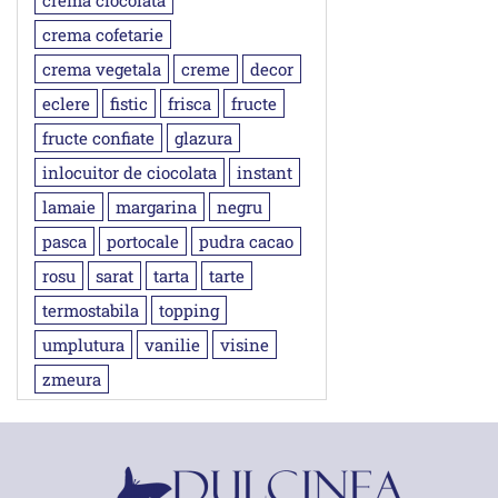
crema ciocolata
crema cofetarie
crema vegetala
creme
decor
eclere
fistic
frisca
fructe
fructe confiate
glazura
inlocuitor de ciocolata
instant
lamaie
margarina
negru
pasca
portocale
pudra cacao
rosu
sarat
tarta
tarte
termostabila
topping
umplutura
vanilie
visine
zmeura