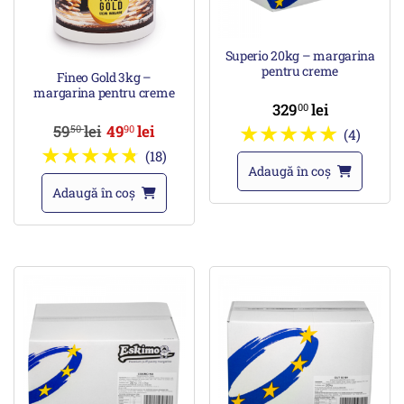
Superio 20kg – margarina
pentru creme
Fineo Gold 3kg –
margarina pentru creme
329
lei
00
59
lei
49
lei
50
90
(4)
(18)
Adaugă în coș
Adaugă în coș