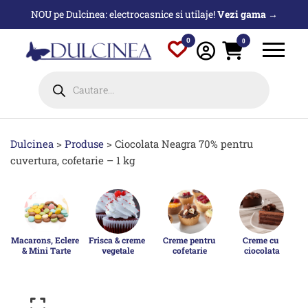
Sari
NOU pe Dulcinea: electrocasnice si utilaje!
Vezi gama →
la
conținut
0
0
Products
search
Dulcinea
>
Produse
>
Ciocolata Neagra 70% pentru
cuvertura, cofetarie – 1 kg
Macarons, Eclere 
Frisca & creme 
Creme pentru 
Creme cu 
& Mini Tarte
vegetale
cofetarie
ciocolata
p