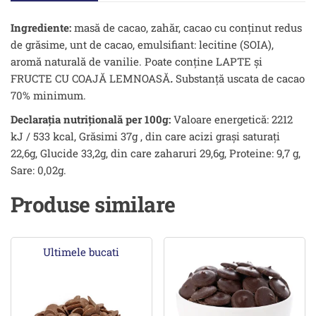
Ingrediente:
masă de cacao, zahăr, cacao cu conţinut redus
de grăsime, unt de cacao, emulsifiant: lecitine (SOIA),
aromă naturală de vanilie. Poate conține LAPTE şi
FRUCTE CU COAJĂ LEMNOASĂ
.
Substanţă uscata de cacao
70% minimum.
Declarația nutrițională per 100g:
Valoare energetică: 2212
kJ / 533 kcal, Grăsimi 37g , din care acizi grași saturați
22,6g, Glucide 33,2g, din care zaharuri 29,6g, Proteine: 9,7 g,
Sare: 0,02g.
Produse similare
Ultimele bucati