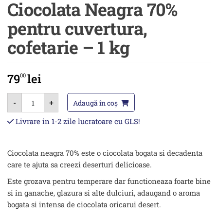
Ciocolata Neagra 70%
pentru cuvertura,
cofetarie – 1 kg
79
lei
00
Cantitate
-
+
Ciocolata
Adaugă în coș
Neagra
70%
Livrare in 1-2 zile lucratoare cu GLS!
pentru
cuvertura,
cofetarie
-
Ciocolata neagra 70% este o ciocolata bogata si decadenta
1
kg
care te ajuta sa creezi deserturi delicioase.
Este grozava pentru temperare dar functioneaza foarte bine
si in ganache, glazura si alte dulciuri, adaugand o aroma
bogata si intensa de ciocolata oricarui desert.