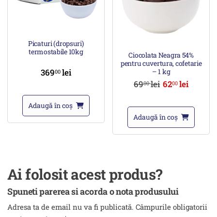
Picaturi (dropsuri)
termostabile 10kg
Ciocolata Neagra 54%
pentru cuvertura, cofetarie
369
lei
– 1 kg
00
69
lei
62
lei
00
00
Adaugă în coș
Adaugă în coș
Ai folosit acest produs?
Spuneti parerea si acorda o nota produsului
Adresa ta de email nu va fi publicată.
Câmpurile obligatorii