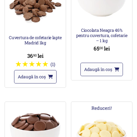
Ciocolata Neagra 46%
pentru cuvertura, cofetarie
Cuvertura de cofetarie lapte
– 1 kg
Madrid 1kg
65
lei
00
36
lei
90
(1)
Adaugă în coș
Adaugă în coș
Reduceri!