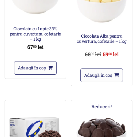
Ciocolata cu Lapte 33%
pentru cuvertura, cofetarie
Ciocolata Alba pentru
– 1 kg
cuvertura, cofetarie – 1 kg
67
lei
00
68
lei
59
lei
00
00
Adaugă în coș
Adaugă în coș
Reduceri!