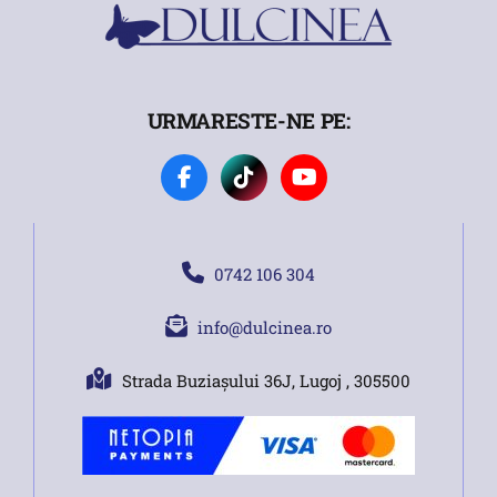
URMARESTE-NE PE:
0742 106 304
info@dulcinea.ro
Strada Buziașului 36J, Lugoj , 305500