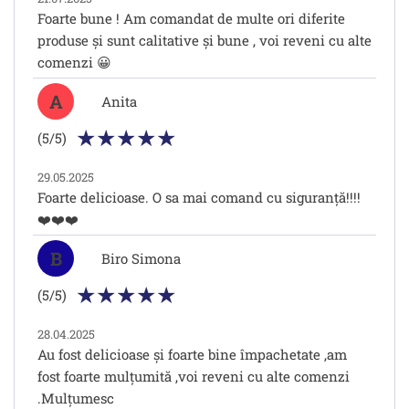
Foarte bune ! Am comandat de multe ori diferite
produse și sunt calitative și bune , voi reveni cu alte
comenzi 😀
A
Anita
(5/5)
29.05.2025
Foarte delicioase. O sa mai comand cu siguranță!!!!
❤️❤️❤️
B
Biro Simona
(5/5)
28.04.2025
Au fost delicioase și foarte bine împachetate ,am
fost foarte mulțumită ,voi reveni cu alte comenzi
.Mulțumesc