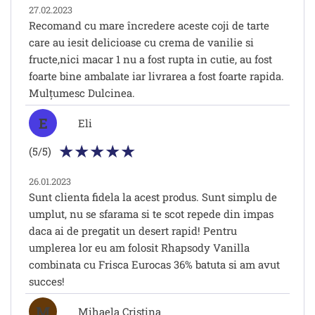
27.02.2023
Recomand cu mare încredere aceste coji de tarte
care au iesit delicioase cu crema de vanilie si
fructe,nici macar 1 nu a fost rupta in cutie, au fost
foarte bine ambalate iar livrarea a fost foarte rapida.
Mulțumesc Dulcinea.
E
Eli
(5/5)
26.01.2023
Sunt clienta fidela la acest produs. Sunt simplu de
umplut, nu se sfarama si te scot repede din impas
daca ai de pregatit un desert rapid! Pentru
umplerea lor eu am folosit Rhapsody Vanilla
combinata cu Frisca Eurocas 36% batuta si am avut
succes!
M
Mihaela Cristina