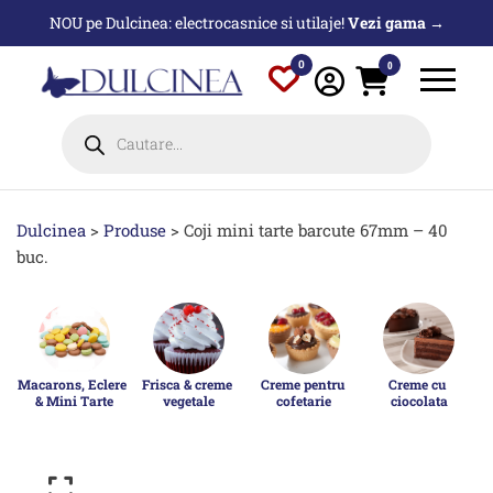
Sari
NOU pe Dulcinea: electrocasnice si utilaje!
Vezi gama →
la
conținut
0
0
Products
search
Dulcinea
>
Produse
>
Coji mini tarte barcute 67mm – 40
buc.
Macarons, Eclere 
Frisca & creme 
Creme pentru 
Creme cu 
& Mini Tarte
vegetale
cofetarie
ciocolata
p