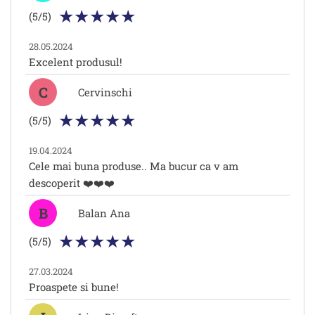
(5/5)
28.05.2024
Excelent produsul!
C
Cervinschi
(5/5)
19.04.2024
Cele mai buna produse.. Ma bucur ca v am
descoperit ❤️❤️❤️
B
Balan Ana
(5/5)
27.03.2024
Proaspete si bune!