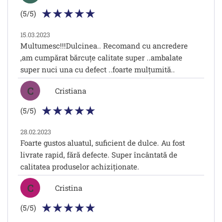
(5/5)
15.03.2023
Multumesc!!!Dulcinea.. Recomand cu ancredere
,am cumpărat bărcuțe calitate super ..ambalate
super nuci una cu defect ..foarte mulțumită..
C
Cristiana
(5/5)
28.02.2023
Foarte gustos aluatul, suficient de dulce. Au fost
livrate rapid, fără defecte. Super încântată de
calitatea produselor achiziționate.
C
Cristina
(5/5)