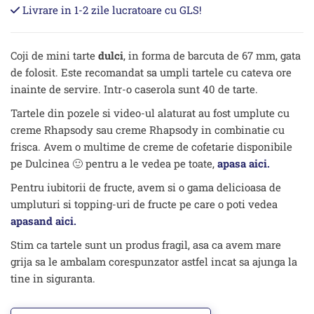
tarte
Livrare in 1-2 zile lucratoare cu GLS!
barcute
67mm
-
40
Coji de mini tarte
dulci
, in forma de barcuta de 67 mm, gata
buc.
de folosit. Este recomandat sa umpli tartele cu cateva ore
inainte de servire. Intr-o caserola sunt 40 de tarte.
Tartele din pozele si video-ul alaturat au fost umplute cu
creme Rhapsody sau creme Rhapsody in combinatie cu
frisca. Avem o multime de creme de cofetarie disponibile
pe Dulcinea 🙂 pentru a le vedea pe toate,
apasa
aici.
Pentru iubitorii de fructe, avem si o gama delicioasa de
umpluturi si topping-uri de fructe pe care o poti vedea
apasand aici.
Stim ca tartele sunt un produs fragil, asa ca avem mare
grija sa le ambalam corespunzator astfel incat sa ajunga la
tine in siguranta.