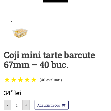
Coji mini tarte barcute
67mm – 40 buc.
(40 evaluari)
34
lei
50
Cantitate
-
+
Coji
Adaugă în coș
mini