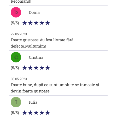
Recomand!
D
Doina
(5/5)
22.05.2023
Foarte gustoase.Au fost livrate fără
defecte.Multumim!
C
Cristina
(5/5)
08.05.2023
Foarte bune, după ce sunt umplute se înmoaie și
devin foarte gustoase
I
Iulia
(5/5)