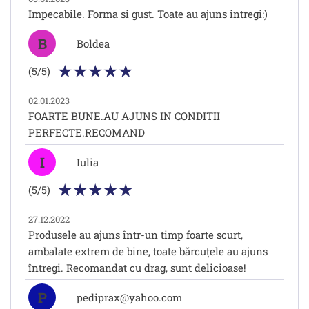
Impecabile. Forma si gust. Toate au ajuns intregi:)
B
Boldea
(5/5)
02.01.2023
FOARTE BUNE.AU AJUNS IN CONDITII
PERFECTE.RECOMAND
I
Iulia
(5/5)
27.12.2022
Produsele au ajuns într-un timp foarte scurt,
ambalate extrem de bine, toate bărcuțele au ajuns
întregi. Recomandat cu drag, sunt delicioase!
P
pediprax@yahoo.com