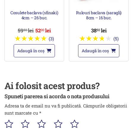
Cosulete baclava (sfinaki)
Rulouri baclava (saragli)
4cm – 26 buc.
8cm – 16 buc.
59
lei
52
lei
38
lei
50
00
50
(3)
(5)
Adaugă în coș
Adaugă în coș
Ai folosit acest produs?
Spuneti parerea si acorda o nota produsului
Adresa ta de email nu va fi publicată.
Câmpurile obligatorii
sunt marcate cu
*