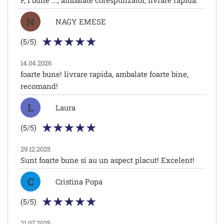
F, f bune ..., ambalate corespunzător, livrare rapidă.
N
NAGY EMESE
(5/5)
14.04.2026
foarte bune! livrare rapida, ambalate foarte bine,
recomand!
L
Laura
(5/5)
29.12.2025
Sunt foarte bune si au un aspect placut! Excelent!
C
Cristina Popa
(5/5)
21.07.2025