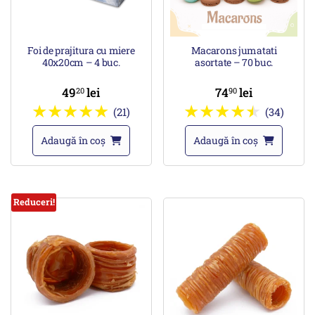
Foi de prajitura cu miere
Macarons jumatati
40x20cm – 4 buc.
asortate – 70 buc.
49
lei
74
lei
20
90
(21)
(34)
Adaugă în coș
Adaugă în coș
Reduceri!