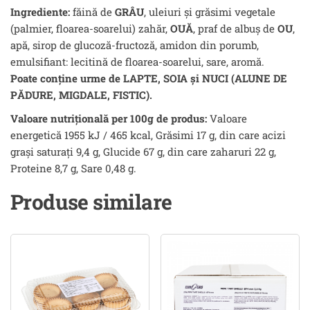
Ingrediente:
făină de
GRÂU
, uleiuri și grăsimi vegetale
(palmier, floarea-soarelui) zahăr,
OUĂ
, praf de albuş de
OU
,
apă, sirop de glucoză-fructoză, amidon din porumb,
emulsifiant: lecitină de floarea-soarelui, sare, aromă.
Poate conține urme de LAPTE, SOIA și NUCI (ALUNE DE
PĂDURE, MIGDALE, FISTIC).
Valoare nutrițională per 100g de produs:
Valoare
energetică 1955 kJ / 465 kcal, Grăsimi 17 g, din care acizi
grași saturați 9,4 g, Glucide 67 g, din care zaharuri 22 g,
Proteine 8,7 g, Sare 0,48 g.
Produse similare