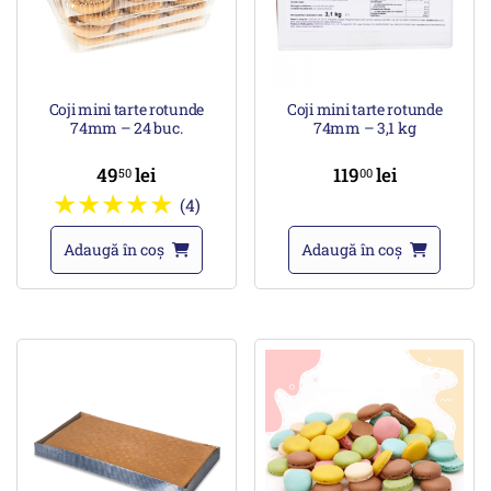
Coji mini tarte rotunde
Coji mini tarte rotunde
74mm – 24 buc.
74mm – 3,1 kg
49
lei
119
lei
50
00
(4)
Adaugă în coș
Adaugă în coș