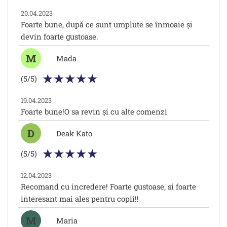
20.04.2023
Foarte bune, după ce sunt umplute se înmoaie și
devin foarte gustoase.
M
Mada
(5/5)
19.04.2023
Foarte bune!O sa revin și cu alte comenzi
D
Deak Kato
(5/5)
12.04.2023
Recomand cu incredere! Foarte gustoase, si foarte
interesant mai ales pentru copii!!
M
Maria