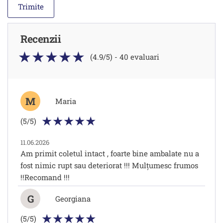
Recenzii
(4.9/5) - 40 evaluari
M
Maria
(5/5)
11.06.2026
Am primit coletul intact , foarte bine ambalate nu a
fost nimic rupt sau deteriorat !!! Mulțumesc frumos
!!Recomand !!!
G
Georgiana
(5/5)