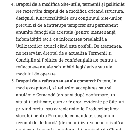
Dreptul de a modifica Site-urile, termenii și politicile:
Ne rezervăm dreptul de a modifica oricând structura,
designul, funcționalitățile sau conținutul Site-urilor,
precum și de a întrerupe temporar sau permanent
anumite funcții ale acestuia (pentru mentenanță,
îmbunătățiri etc.), cu informarea prealabilă a
Utilizatorilor atunci când este posibil. De asemenea,
ne rezervăm dreptul de a actualiza Termenii și
Condițiile și Politica de confidențialitate pentru a
reflecta eventuale schimbări legislative sau ale
modului de operare.
Dreptul de a refuza sau anula comenzi:
Putem, în
mod excepțional, să refuzăm acceptarea sau să
anulăm o Comandă (chiar și după confirmare) în
situații justificate, cum ar fi: erori evidente pe Site-uri
privind prețul sau caracteristicile Produselor; lipsa
stocului pentru Produsele comandate; suspiciuni
rezonabile de fraudă (de ex. utilizarea neautorizată a
unui card bancar) sau informații furnizate de Client