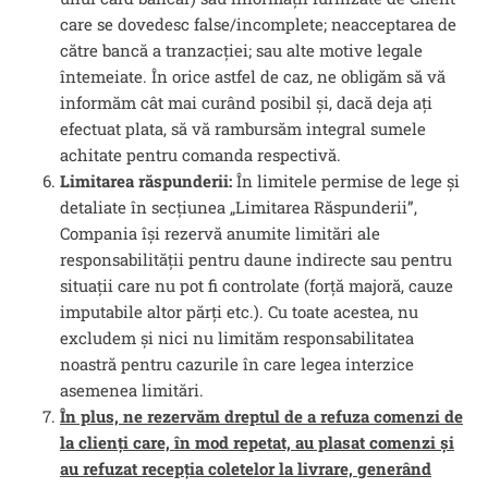
care se dovedesc false/incomplete; neacceptarea de
către bancă a tranzacției; sau alte motive legale
întemeiate. În orice astfel de caz, ne obligăm să vă
informăm cât mai curând posibil și, dacă deja ați
efectuat plata, să vă rambursăm integral sumele
achitate pentru comanda respectivă.
Limitarea răspunderii:
În limitele permise de lege și
detaliate în secțiunea „Limitarea Răspunderii”,
Compania își rezervă anumite limitări ale
responsabilității pentru daune indirecte sau pentru
situații care nu pot fi controlate (forță majoră, cauze
imputabile altor părți etc.). Cu toate acestea, nu
excludem și nici nu limităm responsabilitatea
noastră pentru cazurile în care legea interzice
asemenea limitări.
În plus, ne rezervăm dreptul de a refuza comenzi de
la clienți care, în mod repetat, au plasat comenzi și
au refuzat recepția coletelor la livrare, generând