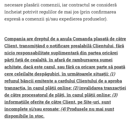
necesare plasării comenzii, iar contractul se consideră
încheiat potrivit regulilor de mai jos (prin confirmarea
expresă a comenzii și/sau expedierea produselor).
Compania are dreptul de a anula Comanda plasată de către
Client, transmițând o notificare prealabilă Clientului, fără
nicio responsabilitate suplimentară din partea oricărei
părți față de cealaltă, în afară de rambursarea sumei
achitate, dacă este cazul, sau fără ca oricare parte să poată
cere celeilalte despăgubiri, în următoarele situații:
(1)
refuzul băncii emitente a cardului Clientului de a aproba
tranzacția, în cazul plății online;
(2)
invalidarea tranzacției
de către procesatorul de plăți, în cazul plății online;
(3)
informațiile oferite de către Client, pe Site-uri, sunt
incomplete și/sau eronate;
(4)
Produsele nu mai sunt
disponibile în stoc.