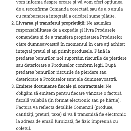
vom informa despre eroare și vă vom oferi opțiunea
de a reconfirma Comanda corectată sau de a o anula
cu rambursarea integrală a oricărei sume plătite.
Livrarea și transferul proprietății:
Ne asumăm
responsabilitatea de a expedia și livra Produsele
comandate și de a transfera proprietatea Produselor
către dumneavoastră în momentul în care ați achitat
integral prețul și ați primit produsele. Până la
predarea bunurilor, noi suportăm riscurile de pierdere
sau deteriorare a Produselor, conform legii. După
predarea bunurilor, riscurile de pierdere sau
deteriorare a Produselor sunt ale dumneavoastră.
Emitere documente fiscale și contractuale:
Ne
obligăm să emitem pentru fiecare vânzare o factură
fiscală valabilă (în format electronic sau pe hârtie).
Factura va reflecta detaliile Comenzii (produse,
cantități, prețuri, taxe) și va fi transmisă fie electronic
la adresa de email furnizată, fie fizic împreună cu
coletul.