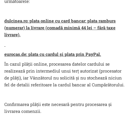
următoarele:
dulcinea.ro: plata online cu card bancar; plata ramburs
(numerar) la livrare (comadă minimă 44 lei – fără taxe
livrare).
eurocas.de: plata cu cardul și plata prin PayPal.
În cazul plății online, procesarea datelor cardului se
realizează prin intermediul unui terț autorizat (procesator
de plăți), iar Vânzătorul nu solicită și nu stochează niciun
fel de detalii referitoare la cardul bancar al Cumpărătorului.
Confirmarea plății este necesară pentru procesarea și
livrarea comenzii.