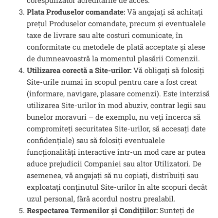
corespunzător acreditările de acces.
Plata Produselor comandate:
Vă angajați să achitați
prețul Produselor comandate, precum și eventualele
taxe de livrare sau alte costuri comunicate, în
conformitate cu metodele de plată acceptate și alese
de dumneavoastră la momentul plasării Comenzii.
Utilizarea corectă a Site-urilor:
Vă obligați să folosiți
Site-urile numai în scopul pentru care a fost creat
(informare, navigare, plasare comenzi). Este interzisă
utilizarea Site-urilor în mod abuziv, contrar legii sau
bunelor moravuri – de exemplu, nu veți încerca să
compromiteți securitatea Site-urilor, să accesați date
confidențiale) sau să folosiți eventualele
funcționalități interactive într-un mod care ar putea
aduce prejudicii Companiei sau altor Utilizatori. De
asemenea, vă angajați să nu copiați, distribuiți sau
exploatați conținutul Site-urilor în alte scopuri decât
uzul personal, fără acordul nostru prealabil.
Respectarea Termenilor și Condițiilor:
Sunteți de