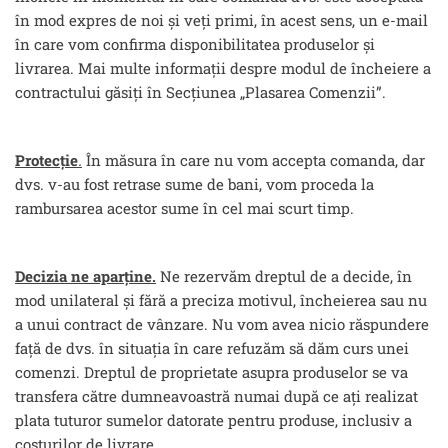
în mod expres de noi și veți primi, în acest sens, un e-mail
în care vom confirma disponibilitatea produselor și
livrarea. Mai multe informații despre modul de încheiere a
contractului găsiți în Secțiunea „Plasarea Comenzii”.
Protecție
.
În măsura în care nu vom accepta comanda, dar
dvs. v-au fost retrase sume de bani, vom proceda la
rambursarea acestor sume în cel mai scurt timp.
Decizia ne aparține.
Ne rezervăm dreptul de a decide, în
mod unilateral și fără a preciza motivul, încheierea sau nu
a unui contract de vânzare. Nu vom avea nicio răspundere
față de dvs. în situația în care refuzăm să dăm curs unei
comenzi. Dreptul de proprietate asupra produselor se va
transfera către dumneavoastră numai după ce ați realizat
plata tuturor sumelor datorate pentru produse, inclusiv a
costurilor de livrare.