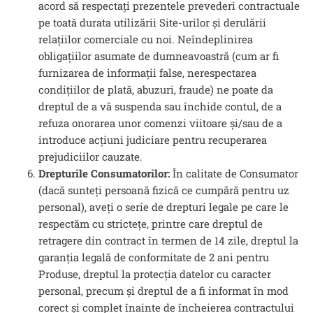
acord să respectați prezentele prevederi contractuale
pe toată durata utilizării Site-urilor și derulării
relațiilor comerciale cu noi. Neîndeplinirea
obligațiilor asumate de dumneavoastră (cum ar fi
furnizarea de informații false, nerespectarea
condițiilor de plată, abuzuri, fraude) ne poate da
dreptul de a vă suspenda sau închide contul, de a
refuza onorarea unor comenzi viitoare și/sau de a
introduce acțiuni judiciare pentru recuperarea
prejudiciilor cauzate.
Drepturile Consumatorilor:
În calitate de Consumator
(dacă sunteți persoană fizică ce cumpără pentru uz
personal), aveți o serie de drepturi legale pe care le
respectăm cu strictețe, printre care dreptul de
retragere din contract în termen de 14 zile, dreptul la
garanția legală de conformitate de 2 ani pentru
Produse, dreptul la protecția datelor cu caracter
personal, precum și dreptul de a fi informat în mod
corect și complet înainte de încheierea contractului