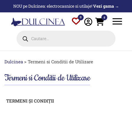
Sari
NOU pe Dulcinea: electrocasnice si utilaje!
Vezi gama →
la
conținut
0
0
Products
search
Dulcinea
>
Termeni si Conditii de Utilizare
Termeni si Conditii de Utilizare
TERMENI ȘI CONDIȚII