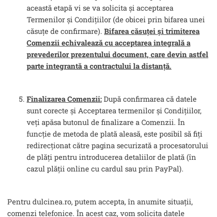
această etapă vi se va solicita și acceptarea
Termenilor și Condițiilor (de obicei prin bifarea unei
căsuțe de confirmare).
Bifarea căsuței și trimiterea
Comenzii echivalează cu acceptarea integrală a
prevederilor prezentului document, care devin astfel
parte integrantă a contractului la distanță.
Finalizarea Comenzii:
După confirmarea că datele
sunt corecte și Acceptarea termenilor și Condițiilor,
veți apăsa butonul de finalizare a Comenzii. În
funcție de metoda de plată aleasă, este posibil să fiți
redirecționat către pagina securizată a procesatorului
de plăți pentru introducerea detaliilor de plată (în
cazul plății online cu cardul sau prin PayPal).
Pentru dulcinea.ro, putem accepta, în anumite situații,
comenzi telefonice. În acest caz, vom solicita datele