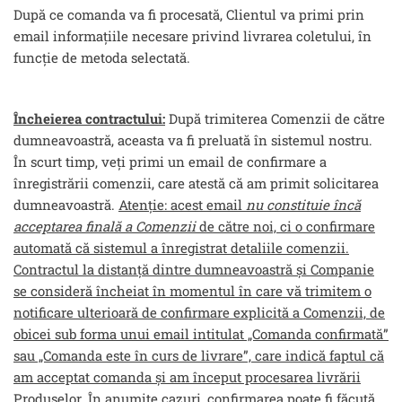
După ce comanda va fi procesată, Clientul va primi prin
email informațiile necesare privind livrarea coletului, în
funcție de metoda selectată.
Încheierea contractului:
După trimiterea Comenzii de către
dumneavoastră, aceasta va fi preluată în sistemul nostru.
În scurt timp, veți primi un email de confirmare a
înregistrării comenzii, care atestă că am primit solicitarea
dumneavoastră.
Atenție: acest email
nu constituie încă
acceptarea finală a Comenzii
de către noi, ci o confirmare
automată că sistemul a înregistrat detaliile comenzii.
Contractul la distanță dintre dumneavoastră și Companie
se consideră încheiat în momentul în care vă trimitem o
notificare ulterioară de confirmare explicită a Comenzii, de
obicei sub forma unui email intitulat „Comanda confirmată”
sau „Comanda este în curs de livrare”, care indică faptul că
am acceptat comanda și am început procesarea livrării
Produselor
. În anumite cazuri, confirmarea poate fi făcută