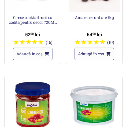
Cirese cocktail rosii cu
Amarene confiate 1kg
codita pentru decor 720ML
52
lei
64
lei
00
90
(16)
(10)
Adaugă în coș
Adaugă în coș