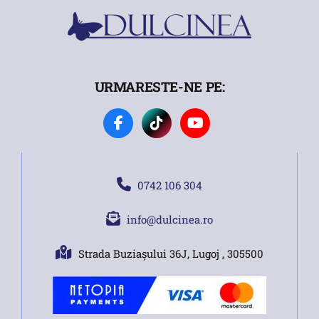
URMARESTE-NE PE:
0742 106 304
info@dulcinea.ro
Strada Buziașului 36J, Lugoj , 305500