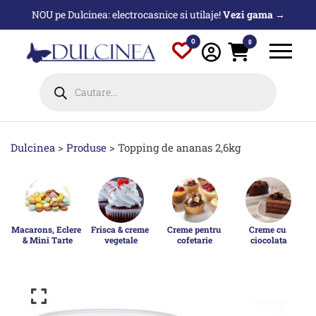
Sari
NOU pe Dulcinea: electrocasnice si utilaje!
Vezi gama →
la
conținut
0
0
Products
search
Dulcinea
>
Produse
>
Topping de ananas 2,6kg
Macarons, Eclere 
Frisca & creme 
Creme pentru 
Creme cu 
& Mini Tarte
vegetale
cofetarie
ciocolata
p