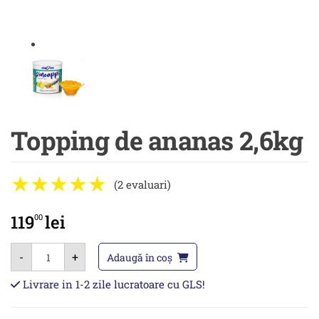
Topping de ananas 2,6kg
(2 evaluari)
119
lei
00
Cantitate
-
+
Topping
Adaugă în coș
de
ananas
Livrare in 1-2 zile lucratoare cu GLS!
2,6kg