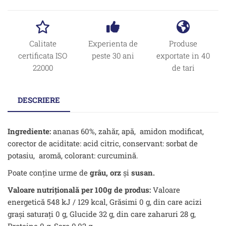
Calitate
Experienta de
Produse
certificata ISO
peste 30 ani
exportate in 40
22000
de tari
DESCRIERE
Ingrediente:
ananas 60%, zahăr, apă, amidon modificat,
corector de aciditate: acid citric, conservant: sorbat de
potasiu, aromă, colorant: curcumină.
Poate conţine urme de
grâu, orz
şi
susan.
Valoare nutrițională per 100g de produs:
Valoare
energetică 548 kJ / 129 kcal, Grăsimi 0 g, din care acizi
grași saturați 0 g, Glucide 32 g, din care zaharuri 28 g,
Proteine 0 g, Sare 0,02 g.