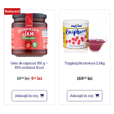
Reduceri!
Gem de capsuni 350 g –
Topping de zmeura 2,6kg
85% continut fruct
15
lei
9
lei
169
lei
90
90
00
Adaugă în coș
Adaugă în coș