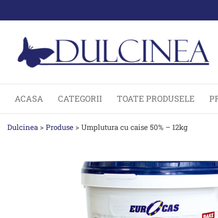
Sari
la
conținut
ACASA
CATEGORII
TOATE PRODUSELE
P
Dulcinea
>
Produse
>
Umplutura cu caise 50% – 12kg