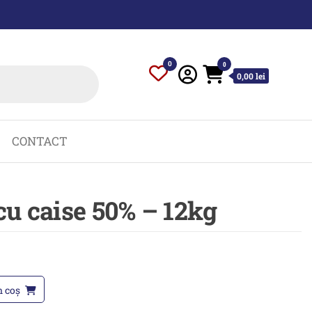
0
0
0,00 lei
CONTACT
u caise 50% – 12kg
n coș