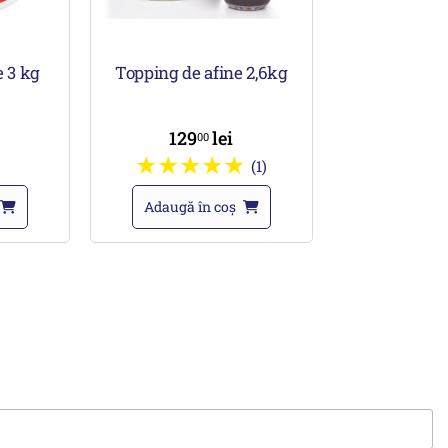
e 3 kg
Topping de afine 2,6kg
129
lei
00
(1)
Adaugă în coș