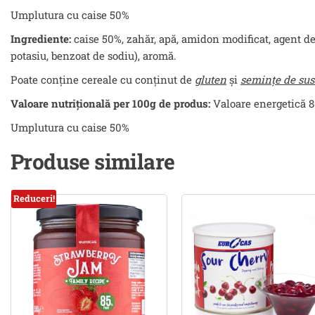
Umplutura cu caise 50%
Ingrediente:
caise 50%, zahăr, apă, amidon modificat, agent de î
potasiu, benzoat de sodiu), aromă.
Poate conţine cereale cu conţinut de
gluten
şi
seminţe de sus
Valoare nutrițională per 100g de produs:
Valoare energetică 807
Umplutura cu caise 50%
Produse similare
Reduceri!