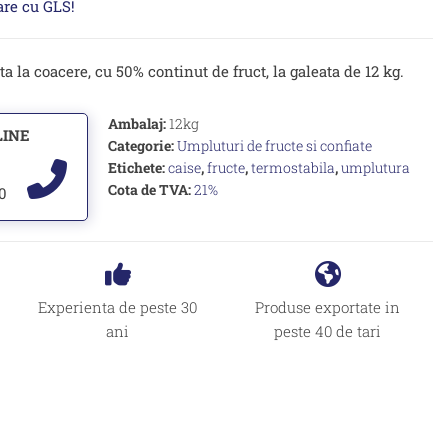
oare cu GLS!
a la coacere, cu 50% continut de fruct, la galeata de 12 kg.
Ambalaj:
12kg
LINE
Categorie:
Umpluturi de fructe si confiate
Etichete:
caise
,
fructe
,
termostabila
,
umplutura
Cota de TVA:
21%
00
Experienta de peste 30
Produse exportate in
ani
peste 40 de tari