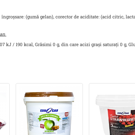
ngroșsare: (gumă gelan), corector de aciditate: (acid citric, lacta
an.
 kJ / 190 kcal, Grăsimi 0 g, din care acizi grași saturați 0 g, Glu