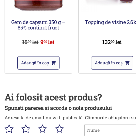
Gem de capsuni 350 g –
Topping de visine 2,6
85% continut fruct
15
lei
9
lei
132
lei
90
90
00
Adaugă în coș
Adaugă în coș
Ai folosit acest produs?
Spuneti parerea si acorda o nota produsului
Adresa ta de email nu va fi publicată.
Câmpurile obligatorii s