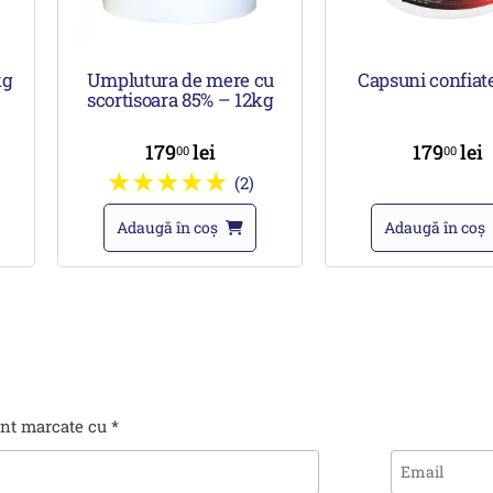
kg
Umplutura de mere cu
Capsuni confiat
scortisoara 85% – 12kg
179
lei
179
lei
00
00
(2)
Adaugă în coș
Adaugă în coș
unt marcate cu
*