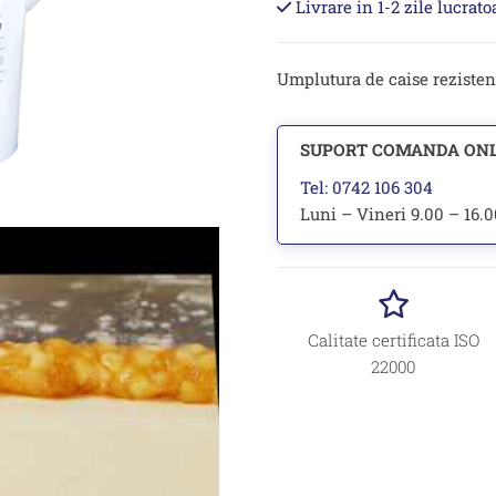
Livrare in 1-2 zile lucrat
50%
-
12kg
Umplutura de caise rezistent
SUPORT COMANDA ON
Tel: 0742 106 304
Luni – Vineri 9.00 – 16.
Calitate certificata ISO
22000