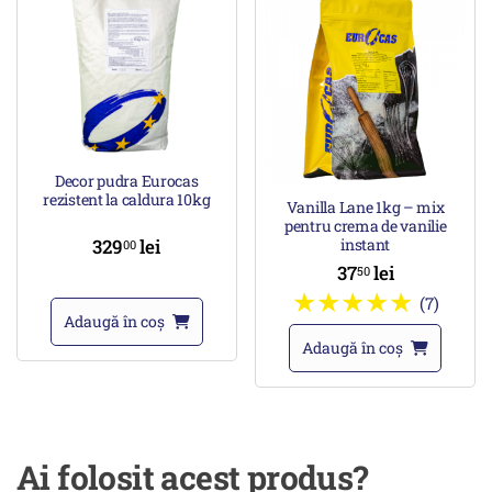
Decor pudra Eurocas
rezistent la caldura 10kg
Vanilla Lane 1kg – mix
pentru crema de vanilie
329
lei
instant
00
37
lei
50
(7)
Adaugă în coș
Adaugă în coș
Ai folosit acest produs?