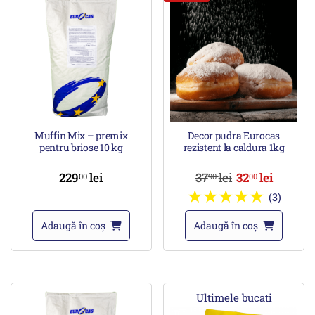
Muffin Mix – premix
Decor pudra Eurocas
pentru briose 10 kg
rezistent la caldura 1kg
229
lei
37
lei
32
lei
00
90
00
(3)
Adaugă în coș
Adaugă în coș
Ultimele bucati