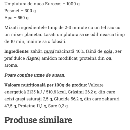
Umplutura de nuca Eurocas – 1000 g
Pesmet – 300 g
Apa – 550 g
Mixați ingredientele timp de 2-3 minute cu un tel sau cu
un mixer planetar. Lasati umplutura sa se odihneasca timp
de 10 min, inainte sa o folositi.
Ingrediente:
zahăr,
nucă
măcinată 40%, făină de
soia
, zer
praf dulce
(lapte),
amidon modificat, proteină din
ou
,
aroma.
Poate conţine
urme de susan.
Valoare nutrițională per 100g de produs:
Valoare
energetică 2135 kJ / 510,6 kcal, Grăsimi 26,2 g, din care
acizi grași saturați 2,5 g, Glucide 56,2 g, din care zaharuri
47,5 g, Proteine 11,1 g, Sare 0,2 g.
Produse similare