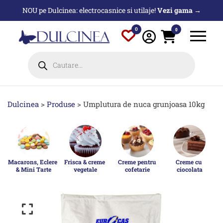
Sari
NOU pe Dulcinea: electrocasnice si utilaje!
Vezi gama →
la
conținut
0
0
Products
search
Dulcinea
>
Produse
>
Umplutura de nuca grunjoasa 10kg
Macarons, Eclere 
Frisca & creme 
Creme pentru 
Creme cu 
& Mini Tarte
vegetale
cofetarie
ciocolata
p