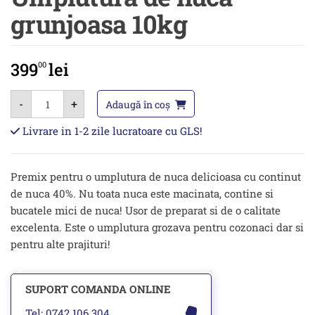
grunjoasa 10kg
399
lei
00
Cantitate
-
+
Umplutura
Adaugă în coș
de
nuca
Livrare in 1-2 zile lucratoare cu GLS!
grunjoasa
10kg
Premix pentru o umplutura de nuca delicioasa cu continut
de nuca 40%. Nu toata nuca este macinata, contine si
bucatele mici de nuca! Usor de preparat si de o calitate
excelenta. Este o umplutura grozava pentru cozonaci dar si
pentru alte prajituri!
SUPORT COMANDA ONLINE
Tel: 0742 106 304