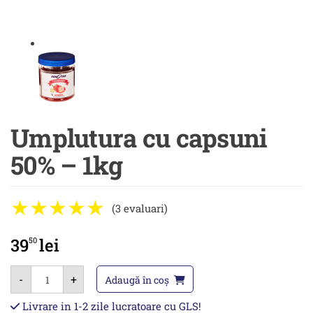
Umplutura cu capsuni
50% – 1kg
(3 evaluari)
39
lei
50
Cantitate
-
+
Umplutura
Adaugă în coș
cu
capsuni
Livrare in 1-2 zile lucratoare cu GLS!
50%