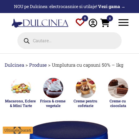
Sari
NOU pe Dulcinea: electrocasnice si utilaje!
Vezi gama →
la
conținut
0
0
Products
search
Dulcinea
>
Produse
>
Umplutura cu capsuni 50% – 1kg
Macarons, Eclere 
Frisca & creme 
Creme pentru 
Creme cu 
& Mini Tarte
vegetale
cofetarie
ciocolata
p
Ultimele bucati