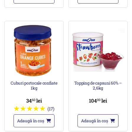
Cuburi portocale confiate
Topping de capsuni 60% –
1kg
2,6kg
34
lei
104
lei
60
00
(17)
Adaugă în coș
Adaugă în coș