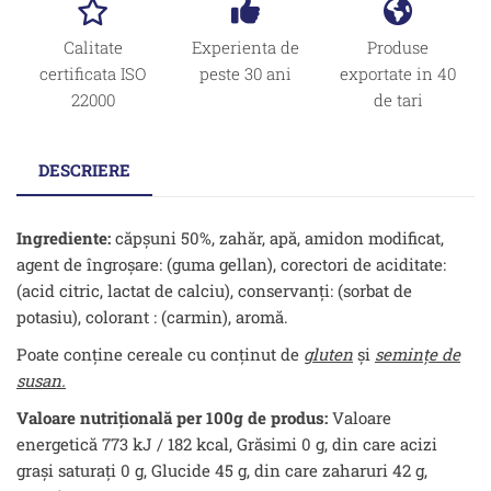
Calitate
Experienta de
Produse
certificata ISO
peste 30 ani
exportate in 40
22000
de tari
DESCRIERE
Ingrediente:
căpşuni 50%, zahăr, apă, amidon modificat,
agent de îngroşare: (guma gellan), corectori de aciditate:
(acid citric, lactat de calciu), conservanţi: (sorbat de
potasiu), colorant : (carmin), aromă.
Poate conţine cereale cu conţinut de
gluten
şi
seminţe de
susan.
Valoare nutrițională per 100g de produs:
Valoare
energetică 773 kJ / 182 kcal, Grăsimi 0 g, din care acizi
grași saturați 0 g, Glucide 45 g, din care zaharuri 42 g,