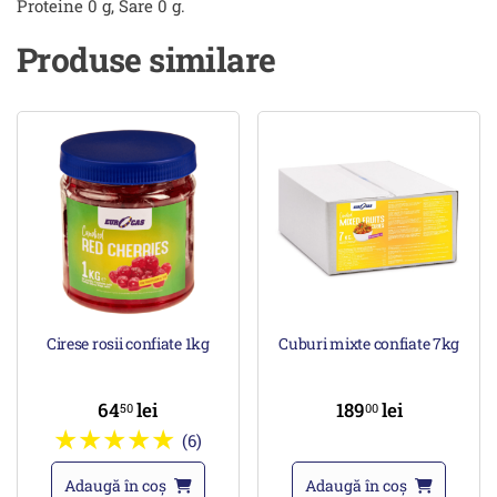
Proteine 0 g, Sare 0 g.
Produse similare
Cirese rosii confiate 1kg
Cuburi mixte confiate 7kg
64
lei
189
lei
50
00
(6)
Adaugă în coș
Adaugă în coș