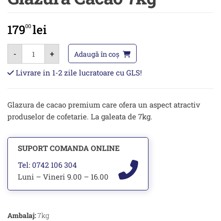
179
lei
00
Cantitate
-
+
Glazura
Adaugă în coș
Cacao
7kg
Livrare in 1-2 zile lucratoare cu GLS!
Glazura de cacao premium care ofera un aspect atractiv
produselor de cofetarie. La galeata de 7kg.
SUPORT COMANDA ONLINE
Tel: 0742 106 304
Luni – Vineri 9.00 – 16.00
Ambalaj:
7kg