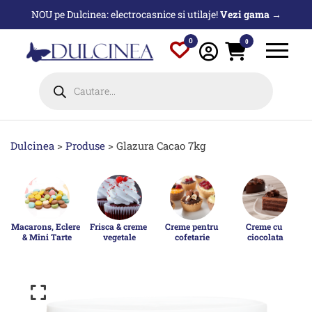
Sari
NOU pe Dulcinea: electrocasnice si utilaje!
Vezi gama →
la
conținut
0
0
Products
search
Dulcinea
>
Produse
>
Glazura Cacao 7kg
Macarons, Eclere 
Frisca & creme 
Creme pentru 
Creme cu 
& Mini Tarte
vegetale
cofetarie
ciocolata
p