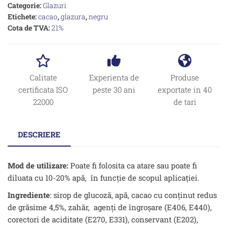
Categorie:
Glazuri
Etichete:
cacao
,
glazura
,
negru
Cota de TVA:
21%
Calitate
Experienta de
Produse
certificata ISO
peste 30 ani
exportate in 40
22000
de tari
DESCRIERE
Mod de utilizare:
Poate fi folosita ca atare sau poate fi
diluata cu 10-20% apă, în funcţie de scopul aplicaţiei.
Ingrediente
: sirop de glucoză, apă, cacao cu conținut redus
de grăsime 4,5%, zahăr, agenţi de îngroşare (E406, E440),
corectori de aciditate (E270, E331), conservant (E202),