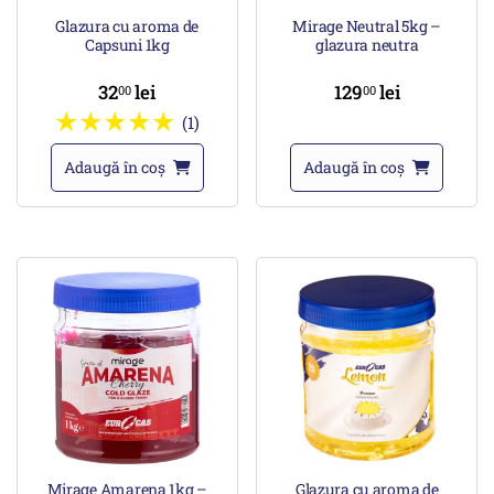
Glazura cu aroma de
Mirage Neutral 5kg –
Capsuni 1kg
glazura neutra
32
lei
129
lei
00
00
(1)
Adaugă în coș
Adaugă în coș
Mirage Amarena 1kg –
Glazura cu aroma de