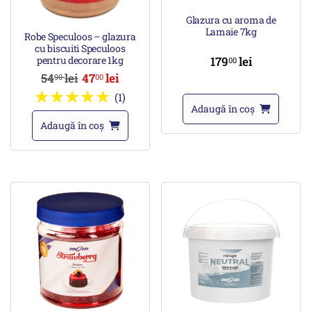
Glazura cu aroma de
Lamaie 7kg
Robe Speculoos – glazura
cu biscuiti Speculoos
pentru decorare 1kg
179
lei
00
54
lei
47
lei
90
00
(1)
Adaugă în coș
Adaugă în coș