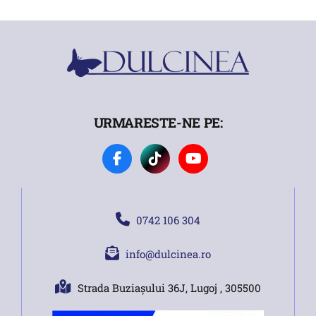
URMARESTE-NE PE:
0742 106 304
info@dulcinea.ro
Strada Buziașului 36J, Lugoj , 305500