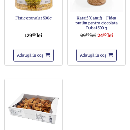
Fistic granulat 500g
Kataif (Cataif) – Fidea
prajita pentru ciocolata
Dubai 500 g
129
lei
29
lei
24
lei
00
50
00
Adaugă în coș
Adaugă în coș