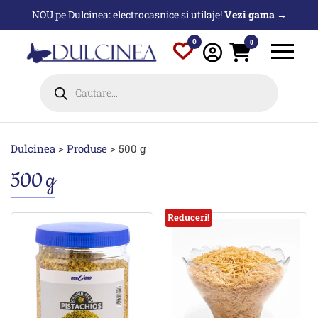
Sari
NOU pe Dulcinea: electrocasnice si utilaje!
Vezi gama →
la
conținut
0
0
Products
search
Dulcinea
>
Produse
>
500 g
500 g
Reduceri!