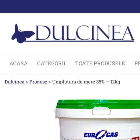
Sari
la
conținut
ACASA
CATEGORII
TOATE PRODUSELE
P
Dulcinea
>
Produse
>
Umplutura de mere 85% – 12kg