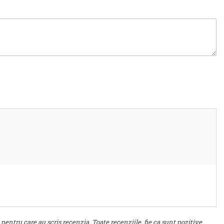
 pentru care au scris recenzia. Toate recenziile, fie ca sunt pozitive