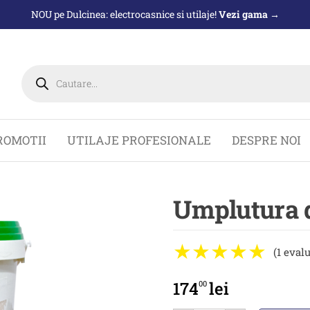
NOU pe Dulcinea: electrocasnice si utilaje!
Vezi gama →
Products
search
ROMOTII
UTILAJE PROFESIONALE
DESPRE NOI
Umplutura 
(1 eval
174
lei
00