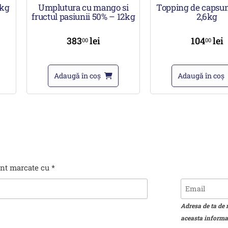
1kg
Umplutura cu mango si
Topping de capsun
fructul pasiunii 50% – 12kg
2,6kg
383
lei
104
lei
00
00
Adaugă în coș
Adaugă în coș
unt marcate cu
*
Adresa de ta de 
aceasta informat