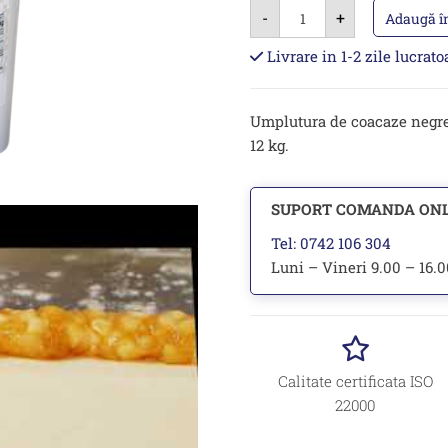
Cantitate
-
+
Umplutura
Adaugă î
de
mere
Livrare in 1-2 zile lucrat
85%
-
12kg
Umplutura de coacaze negre r
12 kg.
SUPORT COMANDA ON
Tel: 0742 106 304
Luni – Vineri 9.00 – 16.
Calitate certificata ISO
22000