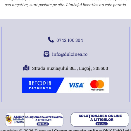
sau negative, sunt postate pe site. Limbajul licentios nu este permis.
0742 106 304
info@dulcinea.ro
Strada Buziașului 36J, Lugoj , 305500
opyright © 2026 Eurocas |
Creare magazin online
:
OkkWebMedi