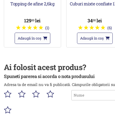
Topping de afine 2,6kg
Cuburi mixte confiate 
129
lei
34
lei
00
00
(1)
(6)
Adaugă în coș
Adaugă în coș
Ai folosit acest produs?
Spuneti parerea si acorda o nota produsului
Adresa ta de email nu va fi publicată.
Câmpurile obligatorii s