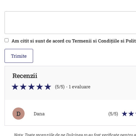
Am citit si sunt de acord cu Termenii si Condițiile si Poli
Recenzii
(5/5) - 1 evaluare
D
Dana
(5/5)
Nota: Toate recenziile de pe Dulcinea.ro au fost verificate pentru a 