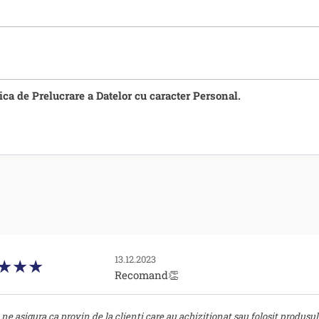
tica de Prelucrare a Datelor cu caracter Personal.
13.12.2023
Recomand👏
ne asigura ca provin de la clienti care au achizitionat sau folosit produsul