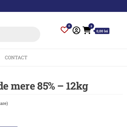
0
0
0,00 lei
CONTACT
de mere 85% – 12kg
uare)