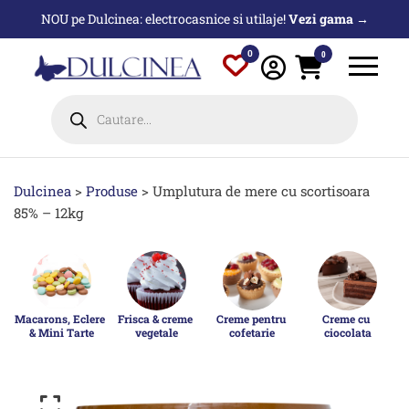
Sari
NOU pe Dulcinea: electrocasnice si utilaje!
Vezi gama →
la
conținut
0
0
Products
search
Dulcinea
>
Produse
>
Umplutura de mere cu scortisoara
85% – 12kg
Macarons, Eclere 
Frisca & creme 
Creme pentru 
Creme cu 
& Mini Tarte
vegetale
cofetarie
ciocolata
p