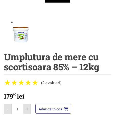
Umplutura de mere cu
scortisoara 85% – 12kg
(2 evaluari)
179
lei
00
Cantitate
-
+
Umplutura
Adaugă în coș
de