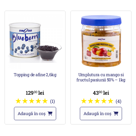
Topping de afine 2,6kg
Umplutura cu mango si
fructul pasiunii 50% – 1kg
129
lei
43
lei
00
90
(1)
(4)
Adaugă în coș
Adaugă în coș