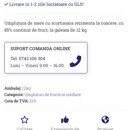
mere
Livrare in 1-2 zile lucratoare cu GLS!
cu
scortisoara
85%
-
Umplutura de mere cu scortisoara rezistenta la coacere, cu
12kg
85% continut de fruct, la galeata de 12 kg.
SUPORT COMANDA ONLINE
Tel: 0742 106 304
Luni – Vineri 9.00 – 16.00
Ambalaj:
12kg
Categorie:
Umpluturi de fructe si confiate
Cota de TVA:
21%
Calitate
Experienta de
Produse