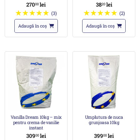
270
lei
38
lei
00
20
(3)
(2)
Adaugă în coș
Adaugă în coș
Vanilla Dream 10kg – mix
Umplutura de nuca
pentru crema de vanilie
grunjoasa 10kg
instant
309
lei
399
lei
00
00