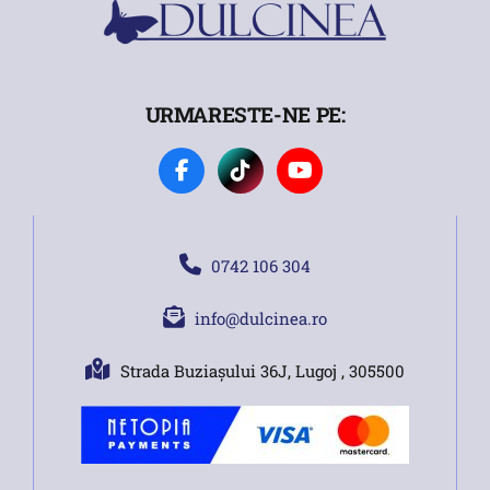
URMARESTE-NE PE:
0742 106 304
info@dulcinea.ro
Strada Buziașului 36J, Lugoj , 305500