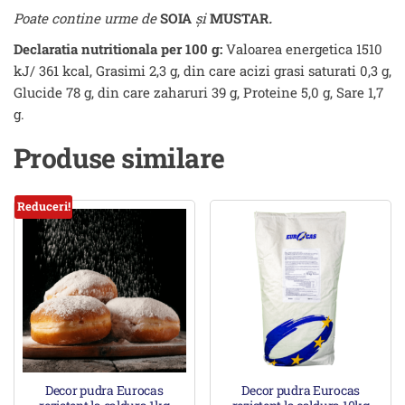
P
oate contine urme de
SOIA
și
MUSTAR
.
Declaratia nutritionala per 100 g:
Valoarea energetica 1510
kJ/ 361 kcal, Grasimi 2,3 g, din care acizi grasi saturati 0,3 g,
Glucide 78 g, din care zaharuri 39 g, Proteine 5,0 g, Sare 1,7
g.
Produse similare
Reduceri!
Decor pudra Eurocas
Decor pudra Eurocas