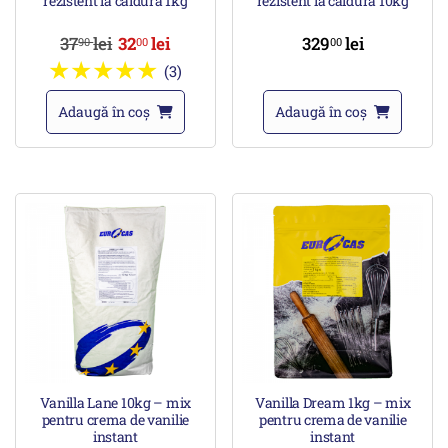
rezistent la caldura 1kg
rezistent la caldura 10kg
37
lei
32
lei
329
lei
90
00
00
(3)
Adaugă în coș
Adaugă în coș
Vanilla Lane 10kg – mix
Vanilla Dream 1kg – mix
pentru crema de vanilie
pentru crema de vanilie
instant
instant