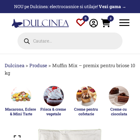
Sari
NOU pe Dulcinea: electrocasnice si utilaje!
Vezi gama →
la
conținut
0
0
Products
search
Dulcinea
>
Produse
>
Muffin Mix – premix pentru briose 10
kg
Macarons, Eclere 
Frisca & creme 
Creme pentru 
Creme cu 
& Mini Tarte
vegetale
cofetarie
ciocolata
p