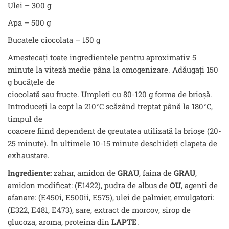
Ulei – 300 g
Apa – 500 g
Bucatele ciocolata – 150 g
Amestecați toate ingredientele pentru aproximativ 5
minute la viteză medie pâna la omogenizare. Adăugați 150
g bucățele de
ciocolată sau fructe. Umpleti cu 80-120 g forma de brioșă.
Introduceți la copt la 210°C scăzând treptat până la 180°C,
timpul de
coacere fiind dependent de greutatea utilizată la brioșe (20-
25 minute). În ultimele 10-15 minute deschideți clapeta de
exhaustare.
Ingrediente:
zahar, amidon de
GRAU
, faina de
GRAU
,
amidon modificat: (E1422), pudra de albus de
OU
, agenti de
afanare: (E450i, E500ii, E575), ulei de palmier, emulgatori:
(E322, E481, E473), sare, extract de morcov, sirop de
glucoza, aroma, proteina din
LAPTE
.