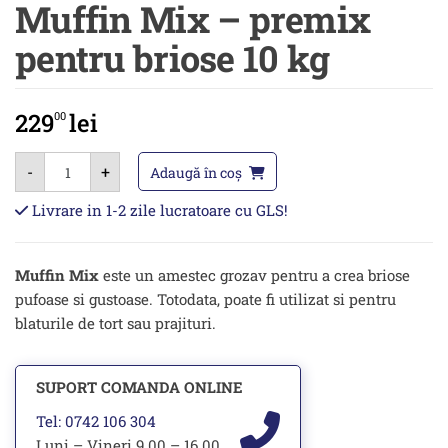
Muffin Mix – premix
pentru briose 10 kg
229
lei
00
Cantitate
-
+
Muffin
Adaugă în coș
Mix
-
Livrare in 1-2 zile lucratoare cu GLS!
premix
pentru
briose
10
Muffin Mix
este un amestec grozav pentru a crea briose
kg
pufoase si gustoase. Totodata, poate fi utilizat si pentru
blaturile de tort sau prajituri.
SUPORT COMANDA ONLINE
Tel: 0742 106 304
Luni – Vineri 9.00 – 16.00