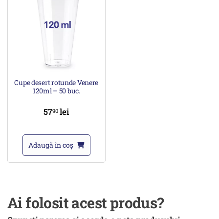
Cupe desert rotunde Venere
120ml – 50 buc.
57
lei
90
Adaugă în coș
Ai folosit acest produs?