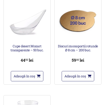
Cupe desert Mozart
Discuri monoportii rotunde
transparente – 50 buc.
Ø 8 cm – 200 buc.
44
lei
59
lei
50
00
Adaugă în coș
Adaugă în coș