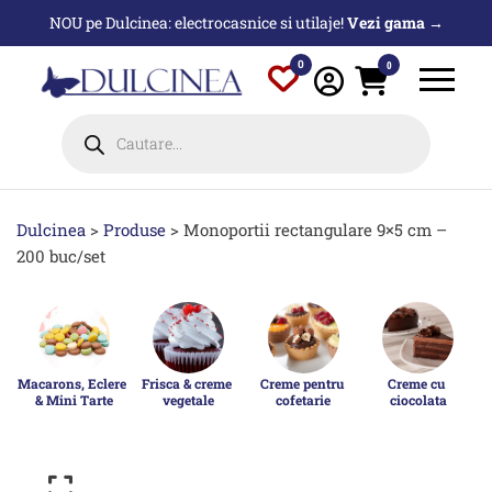
Sari
NOU pe Dulcinea: electrocasnice si utilaje!
Vezi gama →
la
conținut
0
0
Products
search
Dulcinea
>
Produse
>
Monoportii rectangulare 9×5 cm –
200 buc/set
Macarons, Eclere 
Frisca & creme 
Creme pentru 
Creme cu 
& Mini Tarte
vegetale
cofetarie
ciocolata
p