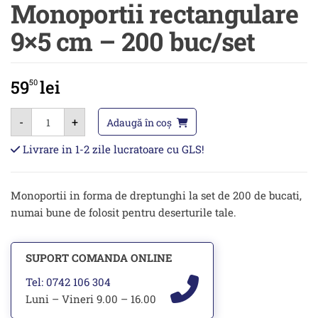
Monoportii rectangulare
9×5 cm – 200 buc/set
59
lei
50
Cantitate
-
+
Monoportii
Adaugă în coș
rectangulare
9x5
Livrare in 1-2 zile lucratoare cu GLS!
cm
-
200
buc/set
Monoportii in forma de dreptunghi la set de 200 de bucati,
numai bune de folosit pentru deserturile tale.
SUPORT COMANDA ONLINE
Tel: 0742 106 304
Luni – Vineri 9.00 – 16.00