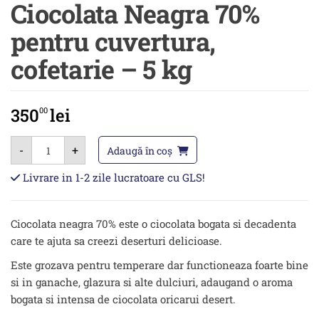
Ciocolata Neagra 70%
pentru cuvertura,
cofetarie – 5 kg
350
lei
00
Cantitate
-
+
Ciocolata
Adaugă în coș
Neagra
70%
Livrare in 1-2 zile lucratoare cu GLS!
pentru
cuvertura,
cofetarie
-
Ciocolata neagra 70% este o ciocolata bogata si decadenta
5
kg
care te ajuta sa creezi deserturi delicioase.
Este grozava pentru temperare dar functioneaza foarte bine
si in ganache, glazura si alte dulciuri, adaugand o aroma
bogata si intensa de ciocolata oricarui desert.