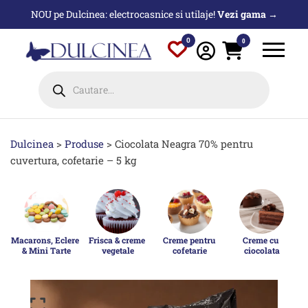
Sari
NOU pe Dulcinea: electrocasnice si utilaje!
Vezi gama →
la
conținut
0
0
Products
search
Dulcinea
>
Produse
>
Ciocolata Neagra 70% pentru
cuvertura, cofetarie – 5 kg
Macarons, Eclere 
Frisca & creme 
Creme pentru 
Creme cu 
& Mini Tarte
vegetale
cofetarie
ciocolata
p