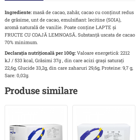
Ingrediente:
masă de cacao, zahăr, cacao cu conţinut redus
de grăsime, unt de cacao, emulsifiant: lecitine (SOIA),
aromă naturală de vanilie. Poate conține LAPTE şi
FRUCTE CU COAJĂ LEMNOASĂ
.
Substanţă uscata de cacao
70% minimum.
Declarația nutrițională per 100g:
Valoare energetică: 2212
kJ / 533 kcal, Grăsimi 37g , din care acizi grași saturați
22,6g, Glucide 33,2g, din care zaharuri 29,6g, Proteine: 9,7 g,
Sare: 0,02g.
Produse similare