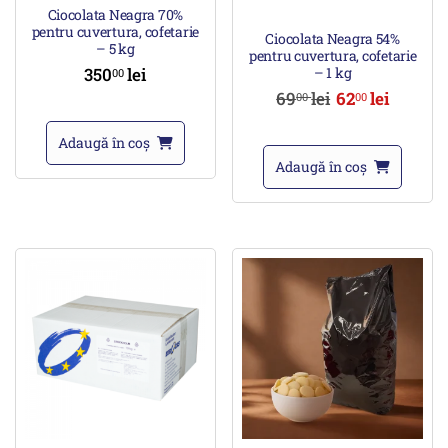
Ciocolata Neagra 70%
pentru cuvertura, cofetarie
Ciocolata Neagra 54%
– 5 kg
pentru cuvertura, cofetarie
350
lei
– 1 kg
00
69
lei
62
lei
00
00
Adaugă în coș
Adaugă în coș