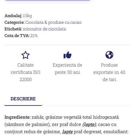
Ambalaj:
10kg
Categorie:
Ciocolata & produse cu cacao
Etichetă:
inlocuitor de ciocolata
Cota de TVA:
21%
Calitate
Experienta de
Produse
certificata ISO
peste 30 ani
exportate in 40
22000
de tari
DESCRIERE
Ingrediente:
zahăr, grăsime vegetală total hidrogenată
(sâmbure de palmier), zer praf dulce
(l
apte
)
, cacao cu
conţinut redus de grăsime,
lapte
praf degresat, emulsifiant: