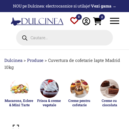
Sari
NOU pe Dulcinea: electrocasnice si utilaje!
Vezi gama →
la
conținut
0
0
Products
search
Dulcinea
>
Produse
>
Cuvertura de cofetarie lapte Madrid
10kg
Macarons, Eclere 
Frisca & creme 
Creme pentru 
Creme cu 
& Mini Tarte
vegetale
cofetarie
ciocolata
p