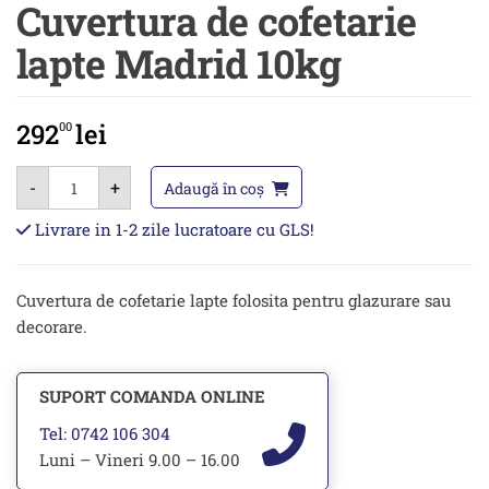
Cuvertura de cofetarie
lapte Madrid 10kg
292
lei
00
Cantitate
-
+
Cuvertura
Adaugă în coș
de
cofetarie
Livrare in 1-2 zile lucratoare cu GLS!
lapte
Madrid
10kg
Cuvertura de cofetarie lapte folosita pentru glazurare sau
decorare.
SUPORT COMANDA ONLINE
Tel: 0742 106 304
Luni – Vineri 9.00 – 16.00