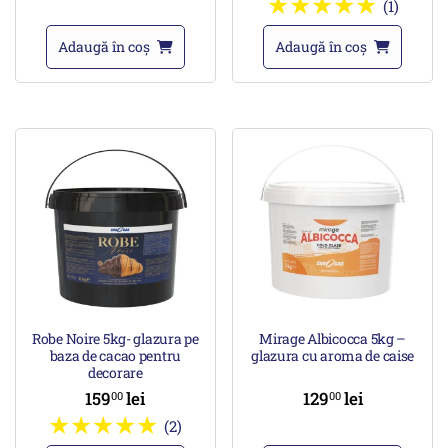
(1)
Adaugă în coș
Adaugă în coș
Robe Noire 5kg- glazura pe
Mirage Albicocca 5kg –
baza de cacao pentru
glazura cu aroma de caise
decorare
159
lei
129
lei
00
00
(2)