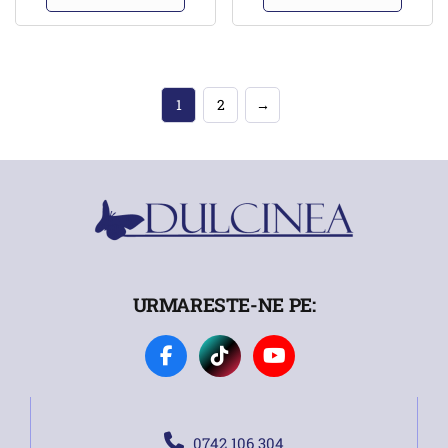
1
2
→
URMARESTE-NE PE:
0742 106 304