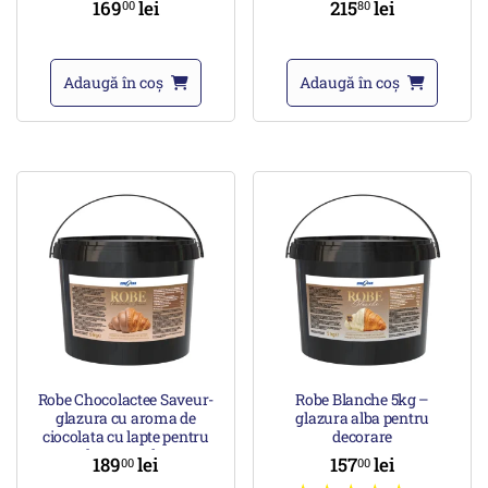
169
lei
215
lei
00
80
Adaugă în coș
Adaugă în coș
Robe Chocolactee Saveur-
Robe Blanche 5kg –
glazura cu aroma de
glazura alba pentru
ciocolata cu lapte pentru
decorare
decorare 5kg
189
lei
157
lei
00
00