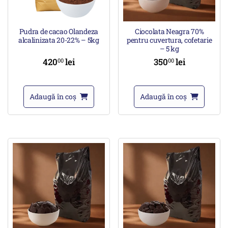
Pudra de cacao Olandeza
Ciocolata Neagra 70%
alcalinizata 20-22% – 5kg
pentru cuvertura, cofetarie
– 5 kg
420
lei
350
lei
00
00
Adaugă în coș
Adaugă în coș