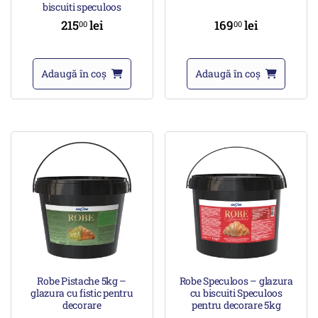
biscuiti speculoos
215
lei
169
lei
00
00
Adaugă în coș
Adaugă în coș
Robe Pistache 5kg –
Robe Speculoos – glazura
glazura cu fistic pentru
cu biscuiti Speculoos
decorare
pentru decorare 5kg