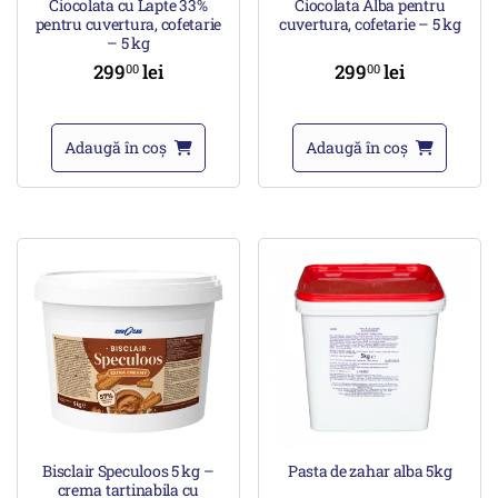
Ciocolata cu Lapte 33%
Ciocolata Alba pentru
pentru cuvertura, cofetarie
cuvertura, cofetarie – 5 kg
– 5 kg
299
lei
299
lei
00
00
Adaugă în coș
Adaugă în coș
Bisclair Speculoos 5 kg –
Pasta de zahar alba 5kg
crema tartinabila cu