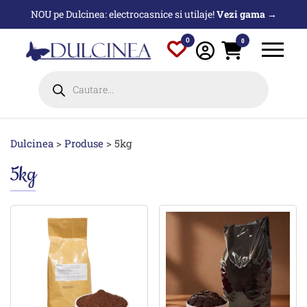
Sari
NOU pe Dulcinea: electrocasnice si utilaje!
Vezi gama →
la
conținut
0
0
Products
search
Dulcinea
>
Produse
>
5kg
5kg