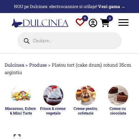
Sari
NOU pe Dulcinea: electrocasnice si utilaje!
Vezi gama →
la
conținut
0
0
Products
search
Dulcinea
>
Produse
>
Platou tort (cake drum) rotund 35cm
argintiu
Macarons, Eclere 
Frisca & creme 
Creme pentru 
Creme cu 
& Mini Tarte
vegetale
cofetarie
ciocolata
p