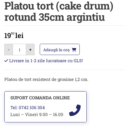
Platou tort (cake drum)
rotund 35cm argintiu
19
lei
50
Cantitate
-
+
Platou
Adaugă în coș
tort
(cake
Livrare in 1-2 zile lucratoare cu GLS!
drum)
rotund
35cm
argintiu
Platou de tort rezistent de grosime 1,2 cm.
SUPORT COMANDA ONLINE
Tel: 0742 106 304
Luni – Vineri 9.00 – 16.00