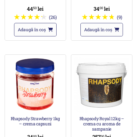
44
lei
34
lei
50
00
(26)
(9)
Adaugă în coș
Adaugă în coș
Rhapsody Strawberry 1kg
Rhapsody Royal 12kg –
– crema capsuni
crema cu aroma de
sampanie
34
lei
257
lei
00
00