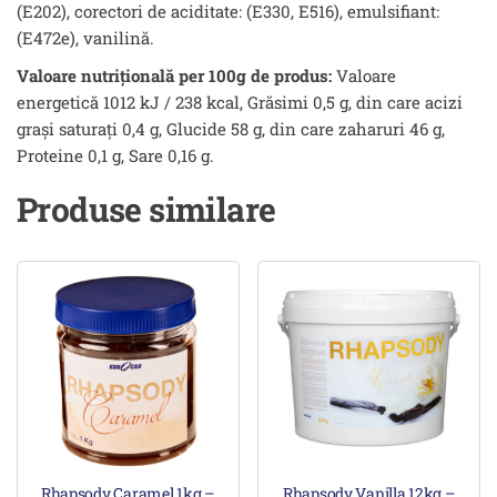
(E202), corectori de aciditate: (E330, E516), emulsifiant:
(E472e), vanilină.
Valoare nutrițională per 100g de produs:
Valoare
energetică 1012 kJ / 238 kcal, Grăsimi 0,5 g, din care acizi
grași saturați 0,4 g, Glucide 58 g, din care zaharuri 46 g,
Proteine 0,1 g, Sare 0,16 g.
Produse similare
Rhapsody Caramel 1kg –
Rhapsody Vanilla 12kg –