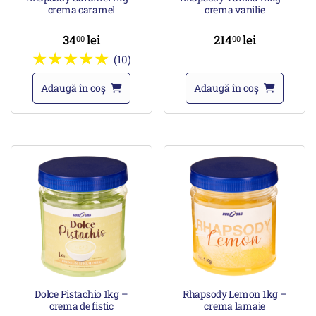
crema caramel
crema vanilie
34
lei
214
lei
00
00
(10)
Adaugă în coș
Adaugă în coș
Dolce Pistachio 1kg –
Rhapsody Lemon 1kg –
crema de fistic
crema lamaie