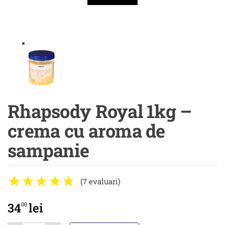
Rhapsody Royal 1kg –
crema cu aroma de
sampanie
(7 evaluari)
34
lei
00