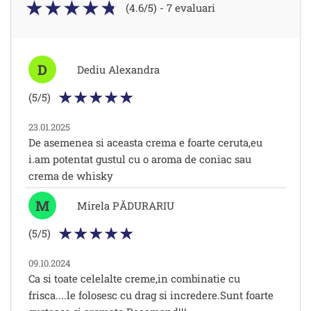
(4.6/5) - 7 evaluari
D
Dediu Alexandra
(5/5)
23.01.2025
De asemenea si aceasta crema e foarte ceruta,eu
i.am potentat gustul cu o aroma de coniac sau
crema de whisky
M
Mirela PĂDURARIU
(5/5)
09.10.2024
Ca si toate celelalte creme,in combinatie cu
frisca....le folosesc cu drag si incredere.Sunt foarte