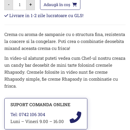
Cantitate
-
+
Rhapsody
Adaugă în coș
Royal
1kg
Livrare in 1-2 zile lucratoare cu GLS!
-
crema
cu
aroma
Crema cu aroma de sampanie cu o structura fina, rezistenta
de
sampanie
la coacere si la congelare. Poti crea o combinatie deosebita
mixand aceasta crema cu frisca!
In video-ul alaturat puteti vedea cum Chef-ul nostru creaza
un candy bar deosebit de mini tarte folosind cremele
Rhapsody. Cremele folosite in video sunt fie creme
Rhapsody simple, fie creme Rhapsody in combinatie cu
frisca.
SUPORT COMANDA ONLINE
Tel: 0742 106 304
Luni – Vineri 9.00 – 16.00