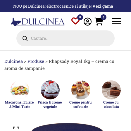
Sari
NOU pe Dulcinea: electrocasnice si utilaje!
Vezi gama →
la
conținut
0
0
Products
search
Dulcinea
>
Produse
>
Rhapsody Royal 1kg – crema cu
aroma de sampanie
Macarons, Eclere 
Frisca & creme 
Creme pentru 
Creme cu 
& Mini Tarte
vegetale
cofetarie
ciocolata
p