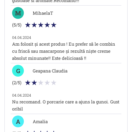
gustoase si aromate.Recomand!!!
M
MihaelaT
(5/5)
04.04.2024
Am folosit și acest produs ! Eu prefer să le combin
cu friscă sau mascarpone și rezultă niște creme
absolut minunate!! Este delicioasă !!
G
Geapana Claudia
(2/5)
04.04.2024
Nu recomand. O porcarie care a ajuns la gunoi. Gust
oribil
A
Amalia