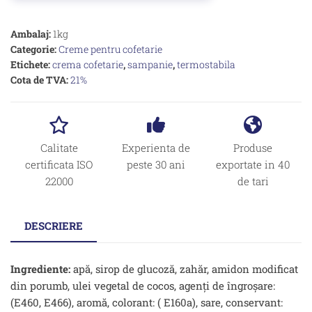
Ambalaj:
1kg
Categorie:
Creme pentru cofetarie
Etichete:
crema cofetarie
,
sampanie
,
termostabila
Cota de TVA:
21%
Calitate
Experienta de
Produse
certificata ISO
peste 30 ani
exportate in 40
22000
de tari
DESCRIERE
Ingrediente:
apă, sirop de glucoză, zahăr, amidon modificat
din porumb, ulei vegetal de cocos, agenți de îngroșare:
(E460, E466), aromă, colorant: ( E160a), sare, conservant: