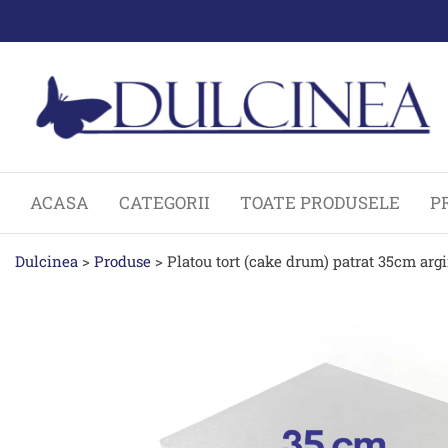
Sari
la
conținut
ACASA
CATEGORII
TOATE PRODUSELE
P
Dulcinea
>
Produse
>
Platou tort (cake drum) patrat 35cm argi