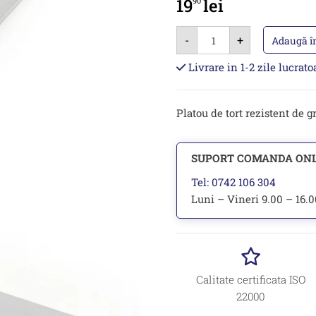
19
lei
90
Cantitate
-
+
Platou
Adaugă î
tort
(cake
Livrare in 1-2 zile lucrat
drum)
patrat
35cm
argintiu
Platou de tort rezistent de g
SUPORT COMANDA ON
Tel: 0742 106 304
Luni – Vineri 9.00 – 16.
Calitate certificata ISO
22000