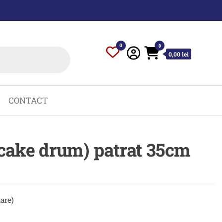
0
0
0,00 lei
CONTACT
 (cake drum) patrat 35cm
uare)