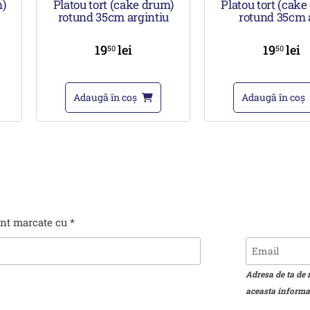
m)
Platou tort (cake drum)
Platou tort (cak
rotund 35cm argintiu
rotund 35cm 
19
lei
19
lei
50
50
Adaugă în coș
Adaugă în coș
unt marcate cu
*
Adresa de ta de 
aceasta informat