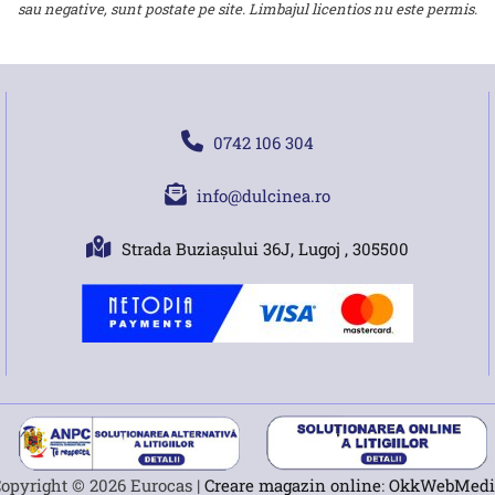
sau negative, sunt postate pe site. Limbajul licentios nu este permis.
0742 106 304
info@dulcinea.ro
Strada Buziașului 36J, Lugoj , 305500
opyright © 2026 Eurocas |
Creare magazin online
:
OkkWebMedi