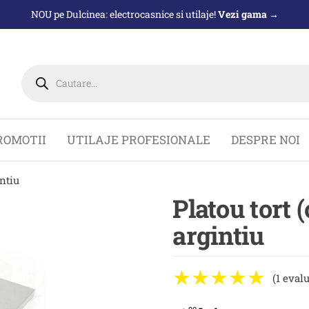
NOU pe Dulcinea: electrocasnice si utilaje!
Vezi gama →
Products
search
ROMOTII
UTILAJE PROFESIONALE
DESPRE NOI
ntiu
Platou tort
argintiu
(1 eval