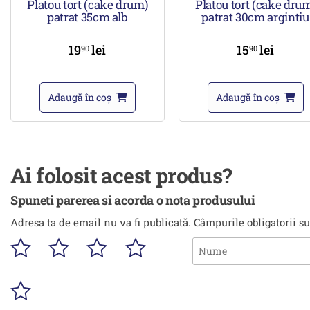
Platou tort (cake drum)
Platou tort (cake dru
patrat 35cm alb
patrat 30cm argintiu
19
lei
15
lei
90
90
Adaugă în coș
Adaugă în coș
Ai folosit acest produs?
Spuneti parerea si acorda o nota produsului
Adresa ta de email nu va fi publicată.
Câmpurile obligatorii s