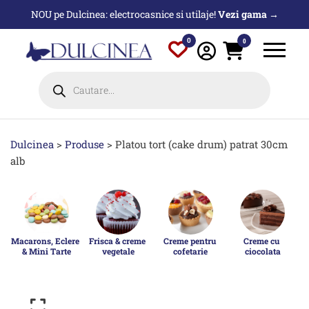
Sari
NOU pe Dulcinea: electrocasnice si utilaje!
Vezi gama →
la
conținut
0
0
Products
search
Dulcinea
>
Produse
>
Platou tort (cake drum) patrat 30cm
alb
Macarons, Eclere 
Frisca & creme 
Creme pentru 
Creme cu 
& Mini Tarte
vegetale
cofetarie
ciocolata
p