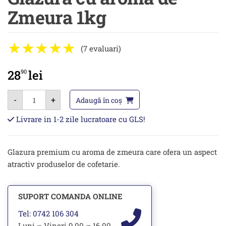
Zmeura 1kg
(7 evaluari)
28
lei
90
Cantitate
-
+
Glazura
Adaugă în coș
cu
aroma
Livrare in 1-2 zile lucratoare cu GLS!
de
Zmeura
1kg
Glazura premium cu aroma de zmeura care ofera un aspect
atractiv produselor de cofetarie.
SUPORT COMANDA ONLINE
Tel: 0742 106 304
Luni – Vineri 9.00 – 16.00