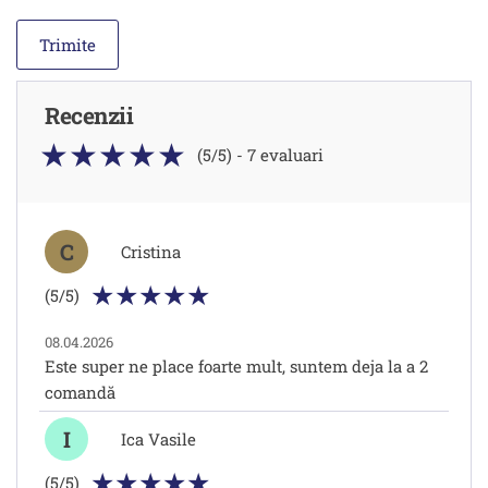
Recenzii
(5/5) - 7 evaluari
C
Cristina
(5/5)
08.04.2026
Este super ne place foarte mult, suntem deja la a 2
comandă
I
Ica Vasile
(5/5)