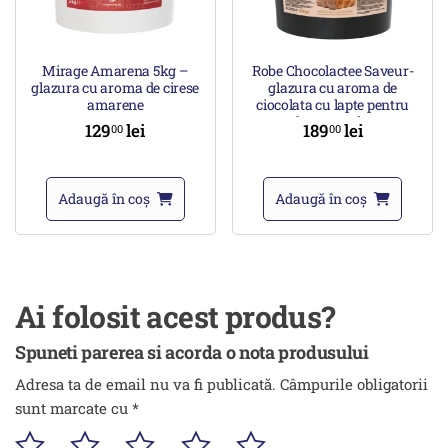
Mirage Amarena 5kg –
Robe Chocolactee Saveur-
glazura cu aroma de cirese
glazura cu aroma de
amarene
ciocolata cu lapte pentru
decorare 5kg
129
lei
189
lei
00
00
Adaugă în coș
Adaugă în coș
Ai folosit acest produs?
Spuneti parerea si acorda o nota produsului
Adresa ta de email nu va fi publicată.
Câmpurile obligatorii
sunt marcate cu
*