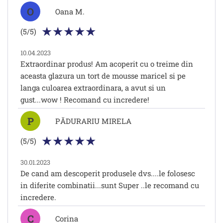
O
Oana M.
(5/5)
10.04.2023
Extraordinar produs! Am acoperit cu o treime din
aceasta glazura un tort de mousse maricel si pe
langa culoarea extraordinara, a avut si un
gust...wow ! Recomand cu incredere!
P
PĂDURARIU MIRELA
(5/5)
30.01.2023
De cand am descoperit produsele dvs....le folosesc
in diferite combinatii...sunt Super ..le recomand cu
incredere.
C
Corina