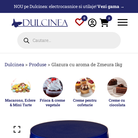
Sari
NOU pe Dulcinea: electrocasnice si utilaje!
Vezi gama →
la
conținut
0
0
Products
search
Dulcinea
>
Produse
>
Glazura cu aroma de Zmeura 1kg
Macarons, Eclere 
Frisca & creme 
Creme pentru 
Creme cu 
& Mini Tarte
vegetale
cofetarie
ciocolata
p