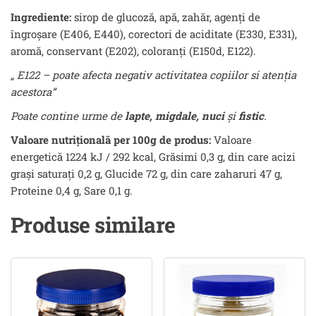
Ingrediente:
sirop de glucoză, apă, zahăr, agenţi de
îngroşare (E406, E440), corectori de aciditate (E330, E331),
aromă, conservant (E202), coloranţi (E150d, E122).
„ E122 –
poate afecta negativ activitatea copiilor si atenția
acestora”
Poate contine urme de
lapte, migdale, nuci
și
fistic
.
Valoare nutrițională per 100g de produs:
Valoare
energetică 1224 kJ / 292 kcal, Grăsimi 0,3 g, din care acizi
grași saturați 0,2 g, Glucide 72 g, din care zaharuri 47 g,
Proteine 0,4 g, Sare 0,1 g.
Produse similare