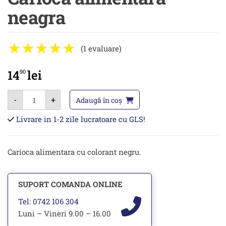
neagra
(1 evaluare)
14
lei
90
Cantitate
-
+
Carioca
Adaugă în coș
alimentara
neagra
Livrare in 1-2 zile lucratoare cu GLS!
Carioca alimentara cu colorant negru.
SUPORT COMANDA ONLINE
Tel: 0742 106 304
Luni – Vineri 9.00 – 16.00