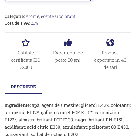
Categorie:
Arome, esente si coloranti
Cota de TVA:
21%
Calitate
Experienta de
Produse
certificata ISO
peste 30 ani
exportate in 40
22000
de tari
DESCRIERE
Ingrediente:
apă, agent de umezire: glicerol E422, coloranți:
tartrazină E102*, galben sunset FCF E110*, carmoizină
E122*, albastru briliant FCF E133, negru briliant PN E151,
acidifiant: acid citric E330, emulsifiant: polisorbat 80 E433,
conservant: sorbat de potasiu E202.