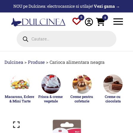
Sari
NOU pe Dulcinea: electrocasnice si utilaje!
Vezi gama →
la
conținut
0
0
Products
search
Dulcinea
>
Produse
>
Carioca alimentara neagra
Macarons, Eclere 
Frisca & creme 
Creme pentru 
Creme cu 
& Mini Tarte
vegetale
cofetarie
ciocolata
p