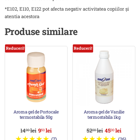
*E102, E110, E122 pot afecta negativ activitatea copiilor și
atentia acestora
Produse similare
Reduceri!
Reduceri!
Aroma gel de Portocale
Aroma gel de Vanilie
termostabila 50g
termostabila 1kg
14
lei
9
lei
52
lei
45
lei
90
50
00
00
(7)
(26)