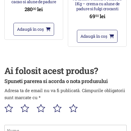
cacao si alune de padure
1Kg – crema cu alune de
280
lei
padure si fulgi crocanti
00
69
lei
50
Adaugă în coș
Adaugă în coș
Ai folosit acest produs?
Spuneti parerea si acorda o nota produsului
Adresa ta de email nu va fi publicată.
Câmpurile obligatorii
sunt marcate cu
*