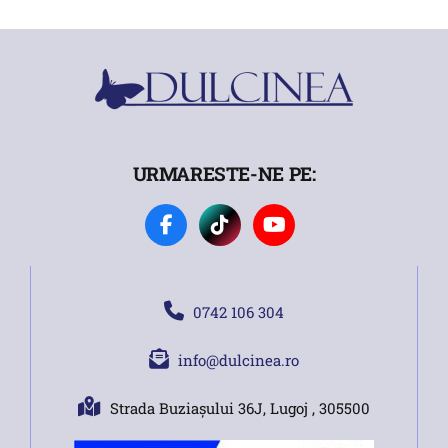
URMARESTE-NE PE:
0742 106 304
info@dulcinea.ro
Strada Buziașului 36J, Lugoj , 305500