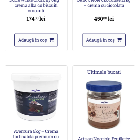
crema alba cu biscuiti
– crema cu ciocolata
crocanti
174
lei
450
lei
00
00
Adaugă în coș
Adaugă în coș
Ultimele bucati
Aventura 6kg – Crema
tartinabila premium cu
Artisan Nocciola Feuilletée