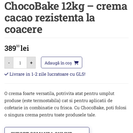
ChocoBake 12kg – crema
cacao rezistenta la
coacere
389
lei
00
Cantitate
-
+
ChocoBake
Adaugă în coș
12kg
-
Livrare in 1-2 zile lucratoare cu GLS!
crema
cacao
rezistenta
la
O crema foarte versatila, potrivita atat pentru umplut
coacere
produse (este termostabila) cat si pentru aplicatii de
cofetarie in combinatie cu frisca. Cu ChocoBake, poti folosi
o singura crema pentru toate produsele tale.