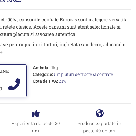
uct -90% , capsunile confiate Eurocas sunt o alegere versatila
u retete clasice. Aceste capsuni sunt atent selectionate si
textura placuta si savoarea autentica.
ave pentru prajituri, torturi, inghetata sau decor, aducand o
e.
Ambalaj:
1kg
LINE
Categorie:
Umpluturi de fructe si confiate
Cota de TVA:
21%
00
Experienta de peste 30
Produse exportate in
ani
peste 40 de tari