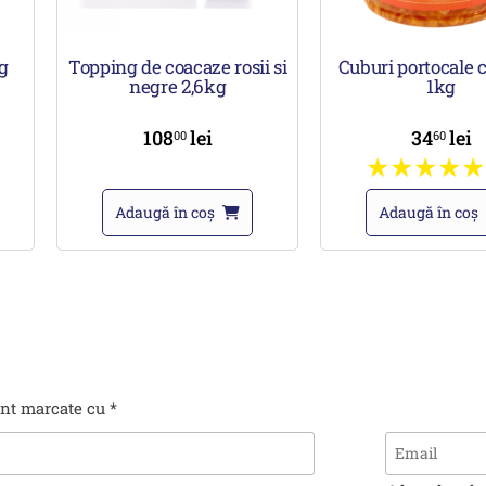
g
Topping de coacaze rosii si
Cuburi portocale 
negre 2,6kg
1kg
108
lei
34
lei
00
60
Adaugă în coș
Adaugă în coș
unt marcate cu
*