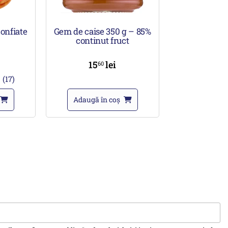
confiate
Gem de caise 350 g – 85%
continut fruct
15
lei
60
(17)
Adaugă în coș