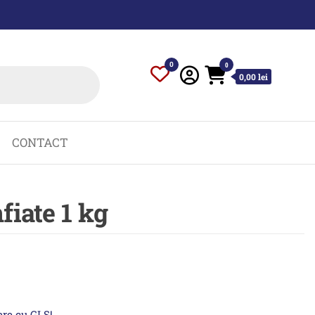
0
0
0,00 lei
CONTACT
fiate 1 kg
oare cu GLS!