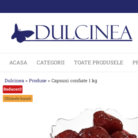
Sari
la
conținut
ACASA
CATEGORII
TOATE PRODUSELE
P
Dulcinea
>
Produse
>
Capsuni confiate 1 kg
Reduceri!
Ultimele bucati