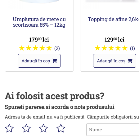
Umplutura de mere cu
Topping de afine 2,6k
scortisoara 85% – 12kg
179
lei
129
lei
00
00
(2)
(1)
Adaugă în coș
Adaugă în coș
Ai folosit acest produs?
Spuneti parerea si acorda o nota produsului
Adresa ta de email nu va fi publicată.
Câmpurile obligatorii s