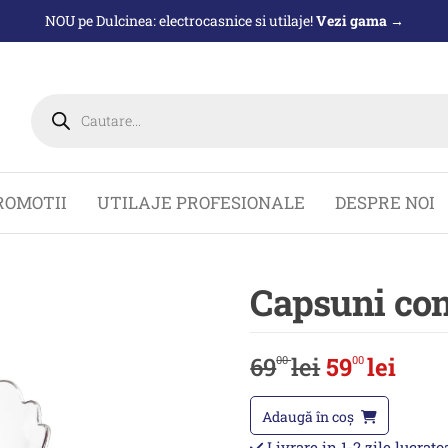
NOU pe Dulcinea: electrocasnice si utilaje!
Vezi gama →
Products
search
ROMOTII
UTILAJE PROFESIONALE
DESPRE NOI
Capsuni con
69
lei
59
lei
00
00
Adaugă în coș
Livrare in 1-2 zile lucrat