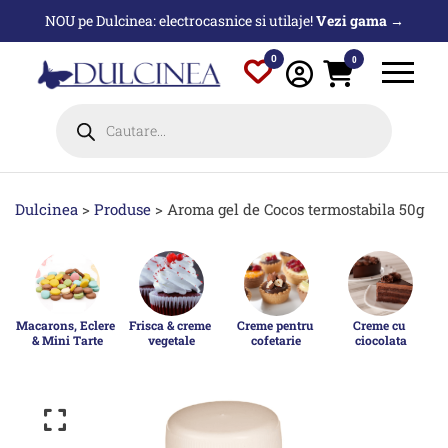
Sari
NOU pe Dulcinea: electrocasnice si utilaje!
Vezi gama →
la
conținut
0
0
Products
search
Dulcinea
>
Produse
>
Aroma gel de Cocos termostabila 50g
Macarons, Eclere 
Frisca & creme 
Creme pentru 
Creme cu 
& Mini Tarte
vegetale
cofetarie
ciocolata
p