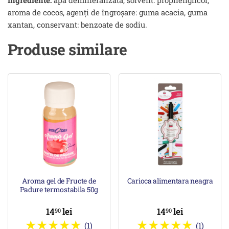
Ingrediente:
apă demineralizată, solvent: propilenglicol,
aroma de cocos, agenți de îngroșare: guma acacia, guma
xantan, conservant: benzoate de sodiu.
Produse similare
Aroma gel de Fructe de
Carioca alimentara neagra
Padure termostabila 50g
14
lei
14
lei
90
90
(1)
(1)