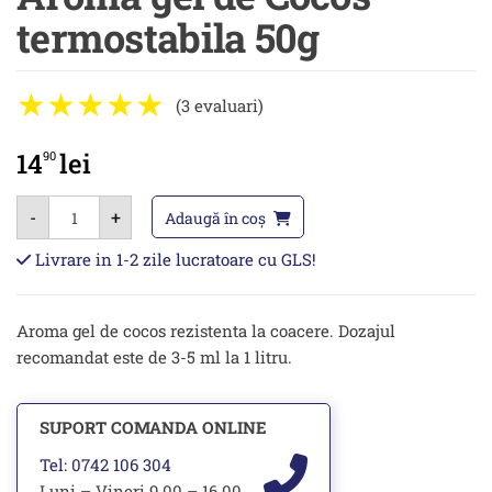
termostabila 50g
(3 evaluari)
14
lei
90
Cantitate
-
+
Aroma
Adaugă în coș
gel
de
Livrare in 1-2 zile lucratoare cu GLS!
Cocos
termostabila
50g
Aroma gel de cocos rezistenta la coacere. Dozajul
recomandat este de 3-5 ml la 1 litru.
SUPORT COMANDA ONLINE
Tel: 0742 106 304
Luni – Vineri 9.00 – 16.00