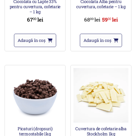
Ciocolata cu Lapte 33%
Ciocolata Alba pentru
pentru cuvertura, cofetarie
cuvertura, cofetarie – 1 kg
– 1 kg
67
lei
68
lei
59
lei
00
00
00
Adaugă în coș
Adaugă în coș
Picaturi (dropsuri)
Cuvertura de cofetarie alba
termostabile 1kg
Stockholm 1kg