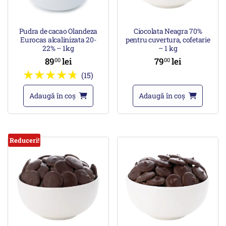
Pudra de cacao Olandeza
Ciocolata Neagra 70%
Eurocas alcalinizata 20-
pentru cuvertura, cofetarie
22% – 1kg
– 1 kg
89
lei
79
lei
00
00
(15)
Adaugă în coș
Adaugă în coș
Reduceri!