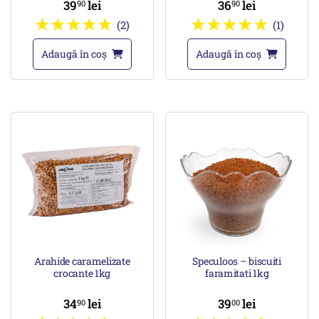
39
lei
36
lei
90
90
(2)
(1)
Adaugă în coș
Adaugă în coș
Arahide caramelizate
Speculoos – biscuiti
crocante 1kg
faramitati 1kg
34
lei
39
lei
90
00