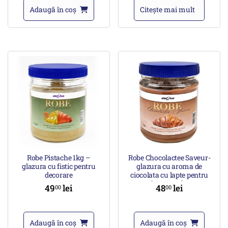
Adaugă în coș
Citește mai mult
Robe Pistache 1kg –
Robe Chocolactee Saveur-
glazura cu fistic pentru
glazura cu aroma de
decorare
ciocolata cu lapte pentru
decorare 1kg
49
lei
48
lei
00
00
Adaugă în coș
Adaugă în coș