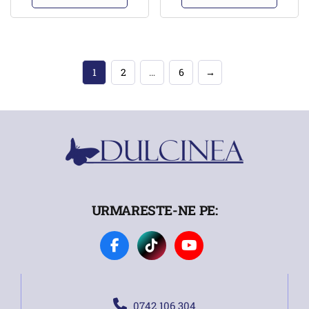
1
2
…
6
→
URMARESTE-NE PE:
0742 106 304