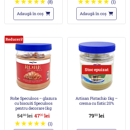
(8)
(1)
Adaugă în coș
Adaugă în coș
Reduceri!
Stoc epuizat
Robe Speculoos – glazura
Artisan Pistachio 1kg –
cu biscuiti Speculoos
crema cu fistic 20%
pentru decorare 1kg
54
lei
47
lei
79
lei
90
00
50
(1)