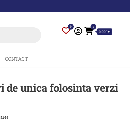
0
0
0,00 lei
CONTACT
i de unica folosinta verzi
uare)