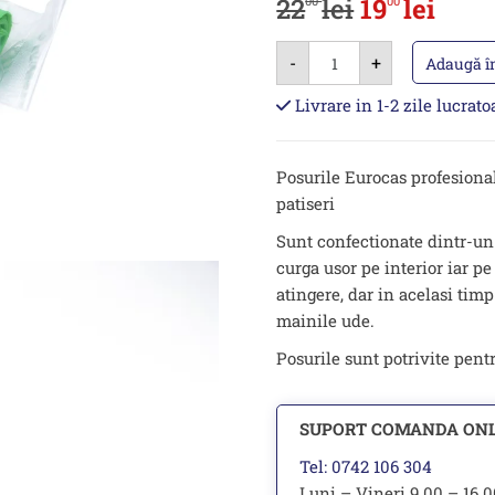
22
lei
19
lei
00
00
Cantitate
-
+
Set
Adaugă î
24
posuri
Livrare in 1-2 zile lucrat
de
unica
folosinta
verzi
Posurile Eurocas profesional
Eurocas
patiseri
Sunt confectionate dintr-un
curga usor pe interior iar pe
atingere, dar in acelasi tim
mainile ude.
Posurile sunt potrivite pentr
SUPORT COMANDA ON
Tel: 0742 106 304
Luni – Vineri 9.00 – 16.