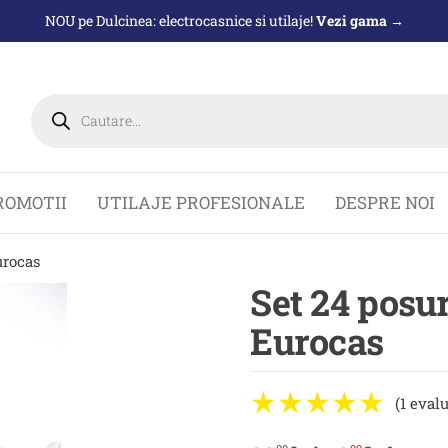
NOU pe Dulcinea: electrocasnice si utilaje!
Vezi gama →
Products
search
ROMOTII
UTILAJE PROFESIONALE
DESPRE NOI
urocas
Set 24 posur
Eurocas
(1 eval