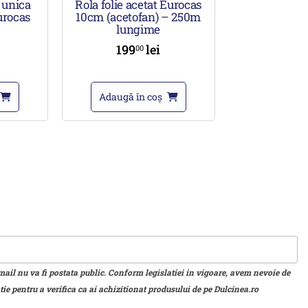
 unica
Rola folie acetat Eurocas
urocas
10cm (acetofan) – 250m
lungime
199
lei
00
Adaugă în coș
mail nu va fi postata public. Conform legislatiei in vigoare, avem nevoie de
ie pentru a verifica ca ai achizitionat produsului de pe Dulcinea.ro