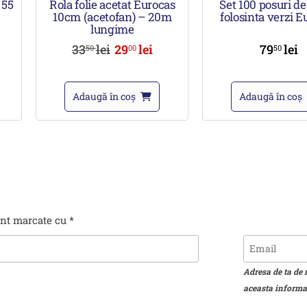
 55
Rola folie acetat Eurocas
Set 100 posuri de
10cm (acetofan) – 20m
folosinta verzi E
lungime
33
lei
29
lei
79
lei
50
00
50
Adaugă în coș
Adaugă în coș
unt marcate cu
*
Adresa de ta de 
aceasta informat