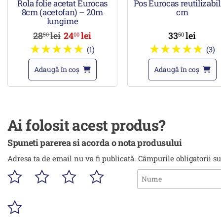
Rola folie acetat Eurocas
Pos Eurocas reutilizabil
8cm (acetofan) – 20m
cm
lungime
28
lei
24
lei
33
lei
50
00
50
(1)
(3)
Adaugă în coș
Adaugă în coș
Ai folosit acest produs?
Spuneti parerea si acorda o nota produsului
Adresa ta de email nu va fi publicată.
Câmpurile obligatorii s