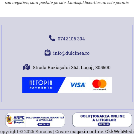
sau negative, sunt postate pe site. Limbajul licentios nu este permis.
0742 106 304
info@dulcinea.ro
Strada Buziașului 36J, Lugoj , 305500
opyright © 2026 Eurocas |
Creare magazin online
:
OkkWebMedi