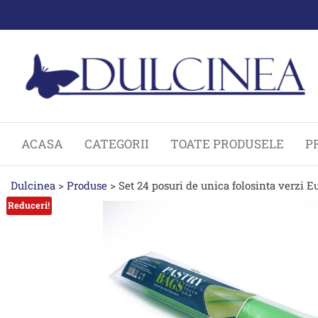
Sari
la
conținut
ACASA
CATEGORII
TOATE PRODUSELE
P
Dulcinea
>
Produse
>
Set 24 posuri de unica folosinta verzi E
Reduceri!