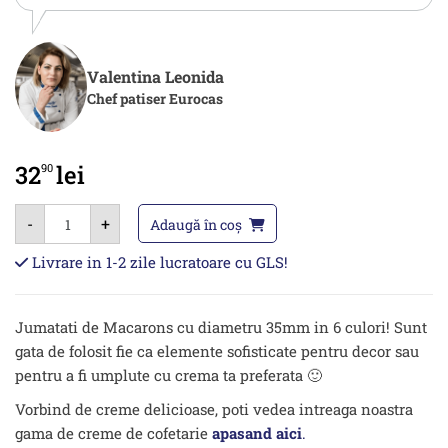
Valentina Leonida
Chef patiser Eurocas
32
lei
90
Cantitate
-
+
Macarons
Adaugă în coș
jumatati
asortate
Livrare in 1-2 zile lucratoare cu GLS!
–
24
buc.
Jumatati de Macarons cu diametru 35mm in 6 culori! Sunt
gata de folosit fie ca elemente sofisticate pentru decor sau
pentru a fi umplute cu crema ta preferata 🙂
Vorbind de creme delicioase, poti vedea intreaga noastra
gama de creme de cofetarie
apasand aici
.