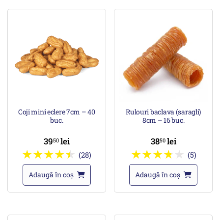
Coji mini eclere 7cm – 40
Rulouri baclava (saragli)
buc.
8cm – 16 buc.
39
lei
38
lei
50
50
(28)
(5)
Adaugă în coș
Adaugă în coș