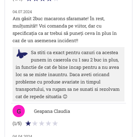
04.07.2024
Am găsit 2buc macarons sfaramate! În rest,
mulțumită!! Voi comanda pe viitor, dar cu
specificația ca ar trebui să puneți ceva în plus în
caz de un asemenea incident!!
Sa stiti ca exact pentru cazuri ca acestea
punem in caserola cu 1 sau 2 buc in plus,
in functie de cat de bine incap pentru a nu avea
loc sa se miste inauntru. Daca aveti oricand
probleme cu produse avariate in timpul
transportului, va rugam sa ne sunati si rezolvam
cat de repede situatia 😊
G
Geapana Claudia
(1/5)
04.04.2024