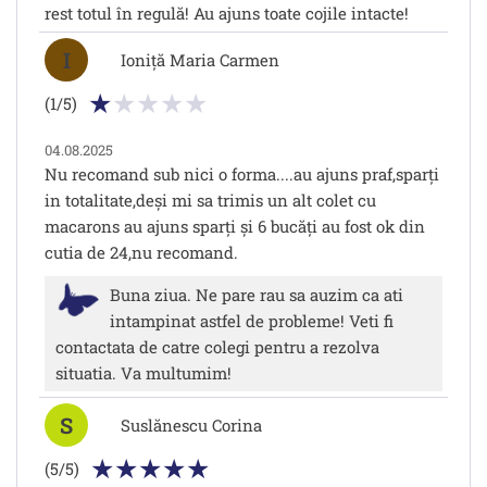
rest totul în regulă! Au ajuns toate cojile intacte!
I
Ioniță Maria Carmen
(1/5)
04.08.2025
Nu recomand sub nici o forma....au ajuns praf,sparți
in totalitate,deși mi sa trimis un alt colet cu
macarons au ajuns sparți și 6 bucăți au fost ok din
cutia de 24,nu recomand.
Buna ziua. Ne pare rau sa auzim ca ati
intampinat astfel de probleme! Veti fi
contactata de catre colegi pentru a rezolva
situatia. Va multumim!
S
Suslănescu Corina
(5/5)