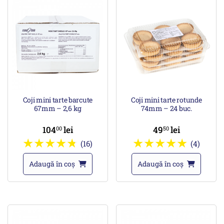
Coji mini tarte barcute
Coji mini tarte rotunde
67mm – 2,6 kg
74mm – 24 buc.
104
lei
49
lei
00
50
(16)
(4)
Adaugă în coș
Adaugă în coș