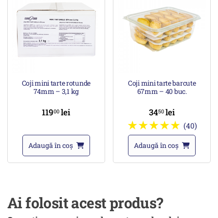
Coji mini tarte rotunde
Coji mini tarte barcute
74mm – 3,1 kg
67mm – 40 buc.
119
lei
34
lei
00
50
(40)
Adaugă în coș
Adaugă în coș
Ai folosit acest produs?