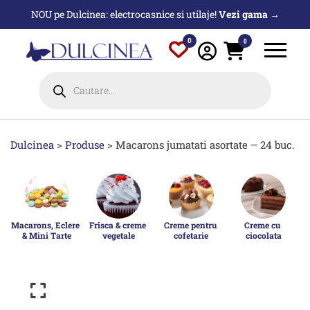
Sari
NOU pe Dulcinea: electrocasnice si utilaje!
Vezi gama →
la
conținut
0
0
Products
search
Dulcinea
>
Produse
>
Macarons jumatati asortate – 24 buc.
Macarons, Eclere 
Frisca & creme 
Creme pentru 
Creme cu 
& Mini Tarte
vegetale
cofetarie
ciocolata
p