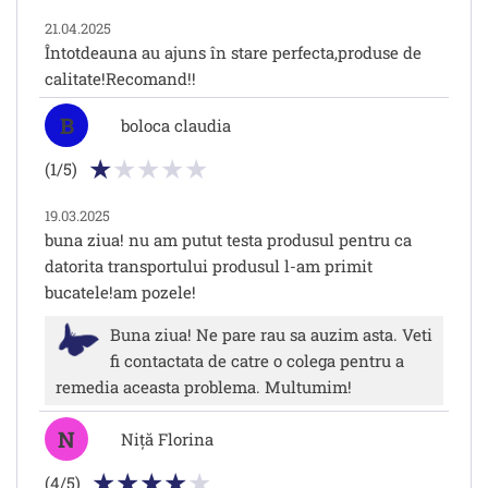
21.04.2025
Întotdeauna au ajuns în stare perfecta,produse de
calitate!Recomand!!
B
boloca claudia
(1/5)
19.03.2025
buna ziua! nu am putut testa produsul pentru ca
datorita transportului produsul l-am primit
bucatele!am pozele!
Buna ziua! Ne pare rau sa auzim asta. Veti
fi contactata de catre o colega pentru a
remedia aceasta problema. Multumim!
N
Niță Florina
(4/5)