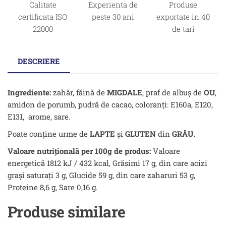
Calitate
Experienta de
Produse
certificata ISO
peste 30 ani
exportate in 40
22000
de tari
DESCRIERE
Ingrediente:
zahăr, făină de
MIGDALE
, praf de albuş de
OU
,
amidon de porumb, pudră de cacao, coloranţi: E160a, E120,
E131, arome, sare.
Poate conține urme de
LAPTE
şi
GLUTEN
din
GRÂU.
Valoare nutrițională per 100g de produs:
Valoare
energetică 1812 kJ / 432 kcal, Grăsimi 17 g, din care acizi
grași saturați 3 g, Glucide 59 g, din care zaharuri 53 g,
Proteine 8,6 g, Sare 0,16 g.
Produse similare