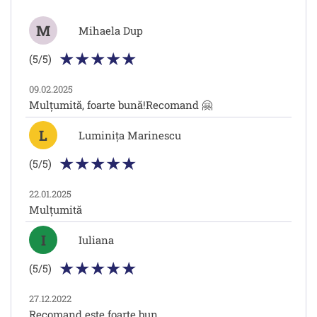
M
Mihaela Dup
(5/5)
09.02.2025
Mulțumită, foarte bună!Recomand 🤗
L
Luminița Marinescu
(5/5)
22.01.2025
Mulțumită
I
Iuliana
(5/5)
27.12.2022
Recomand este foarte bun