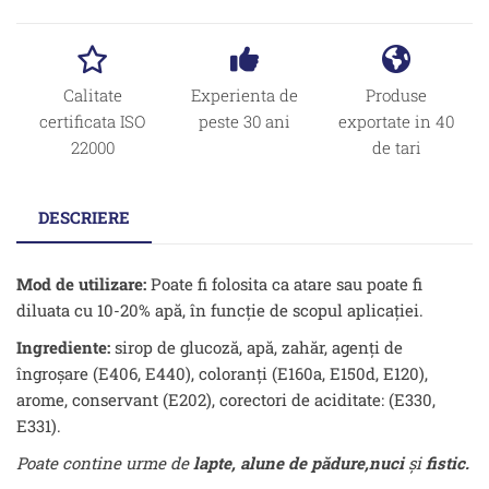
Calitate
Experienta de
Produse
certificata ISO
peste 30 ani
exportate in 40
22000
de tari
DESCRIERE
Mod de utilizare:
Poate fi folosita ca atare sau poate fi
diluata cu 10-20% apă, în funcţie de scopul aplicaţiei.
Ingrediente:
sirop de glucoză, apă, zahăr, agenţi de
îngroşare (E406, E440), coloranţi (E160a, E150d, E120),
arome, conservant (E202), corectori de aciditate: (E330,
E331).
Poate contine urme de
lapte, alune de pădure,nuci
și
fistic.