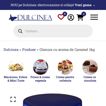
Sari
NOU pe Dulcinea: electrocasnice si utilaje!
Vezi gama →
la
conținut
0
0
Products
search
Dulcinea
>
Produse
>
Glazura cu aroma de Caramel 1kg
Macarons, Eclere 
Frisca & creme 
Creme pentru 
Creme cu 
& Mini Tarte
vegetale
cofetarie
ciocolata
p