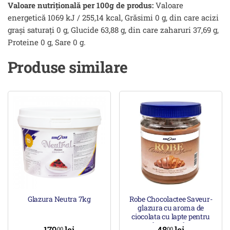
Valoare nutrițională per 100g de produs:
Valoare
energetică 1069 kJ / 255,14 kcal, Grăsimi 0 g, din care acizi
grași saturați 0 g, Glucide 63,88 g, din care zaharuri 37,69 g,
Proteine 0 g, Sare 0 g.
Produse similare
Glazura Neutra 7kg
Robe Chocolactee Saveur-
glazura cu aroma de
ciocolata cu lapte pentru
decorare 1kg
179
lei
48
lei
00
00