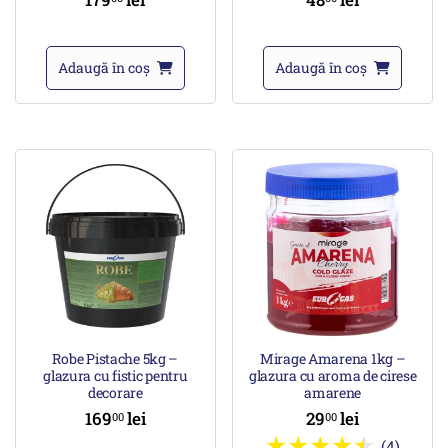
Adaugă în coș
Adaugă în coș
Robe Pistache 5kg –
Mirage Amarena 1kg –
glazura cu fistic pentru
glazura cu aroma de cirese
decorare
amarene
169
lei
29
lei
00
00
(4)