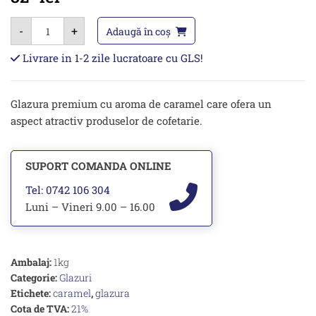
Cantitate
-
+
Glazura
Adaugă în coș
cu
aroma
Livrare in 1-2 zile lucratoare cu GLS!
de
Caramel
1kg
Glazura premium cu aroma de caramel care ofera un
aspect atractiv produselor de cofetarie.
SUPORT COMANDA ONLINE
Tel: 0742 106 304
Luni – Vineri 9.00 – 16.00
Ambalaj:
1kg
Categorie:
Glazuri
Etichete:
caramel
,
glazura
Cota de TVA:
21%