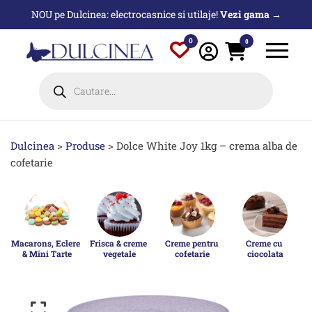
Sari
NOU pe Dulcinea: electrocasnice si utilaje!
Vezi gama →
la
conținut
0
0
Products
search
Dulcinea
>
Produse
>
Dolce White Joy 1kg – crema alba de
cofetarie
Macarons, Eclere 
Frisca & creme 
Creme pentru 
Creme cu 
& Mini Tarte
vegetale
cofetarie
ciocolata
p