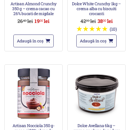
Artisan Almond Crunchy
Dolce White Crunchy 1kg –
350 g – crema cacao cu
crema alba cu biscuiti
26% bucati de migdale
crocanti
26
lei
19
lei
42
lei
38
lei
40
00
00
00
(10)
Adaugă în coș
Adaugă în coș
Artisan Nocciola 350 g-
Dolce Avellana 6kg –