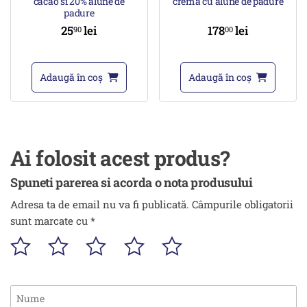
cacao si 20% alune de
crema cu alune de padure
padure
25
lei
178
lei
90
00
Adaugă în coș
Adaugă în coș
Ai folosit acest produs?
Spuneti parerea si acorda o nota produsului
Adresa ta de email nu va fi publicată.
Câmpurile obligatorii
sunt marcate cu
*