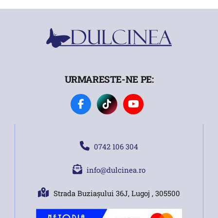
URMARESTE-NE PE:
0742 106 304
info@dulcinea.ro
Strada Buziașului 36J, Lugoj , 305500