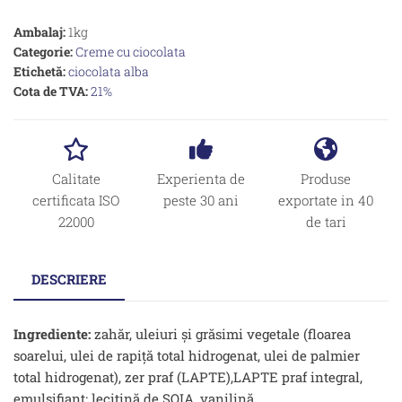
Ambalaj:
1kg
Categorie:
Creme cu ciocolata
Etichetă:
ciocolata alba
Cota de TVA:
21%
Calitate
Experienta de
Produse
certificata ISO
peste 30 ani
exportate in 40
22000
de tari
DESCRIERE
Ingrediente:
zahăr, uleiuri și grăsimi vegetale (floarea
soarelui, ulei de rapiță total hidrogenat, ulei de palmier
total hidrogenat), zer praf (LAPTE),LAPTE praf integral,
emulsifiant: lecitină de SOIA, vanilină.