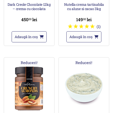
Dark Creole Chocolate 12kg
Nutella crema tartinabila
– crema cu ciocolata
cu alune si cacao 3kg
450
lei
149
lei
00
00
(1)
Adaugă în coș
Adaugă în coș
Reduceri!
Reduceri!