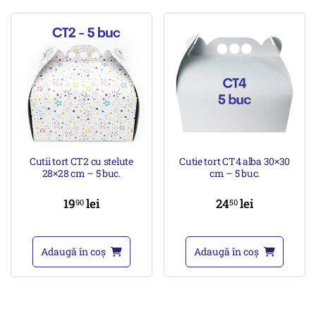
Cutii tort CT2 cu stelute
Cutie tort CT4 alba 30×30
28×28 cm – 5 buc.
cm – 5 buc.
19
lei
24
lei
90
50
Adaugă în coș
Adaugă în coș