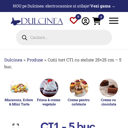
Sari
NOU pe Dulcinea: electrocasnice si utilaje!
Vezi gama →
la
conținut
0
0
Products
search
Dulcinea
>
Produse
>
Cutii tort CT1 cu stelute 25×25 cm – 5
buc.
Macarons, Eclere 
Frisca & creme 
Creme pentru 
Creme cu 
& Mini Tarte
vegetale
cofetarie
ciocolata
p