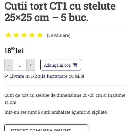
Cutii tort CT1 cu stelute
25×25 cm – 5 buc.
(1 evaluare)
18
lei
90
Cantitate
-
+
Cutii
Adaugă în coș
tort
CT1
Livrare in 1-2 zile lucratoare cu GLS!
cu
stelute
25×25
cm
Cutii de tort cu stelute de dimensiune 25×25 cm si inaltime
–
5
14 cm.
buc.
Intr-un set sunt 5 cutii ambalate igienic si sigilate.
SUPORT COMANDA ONLINE