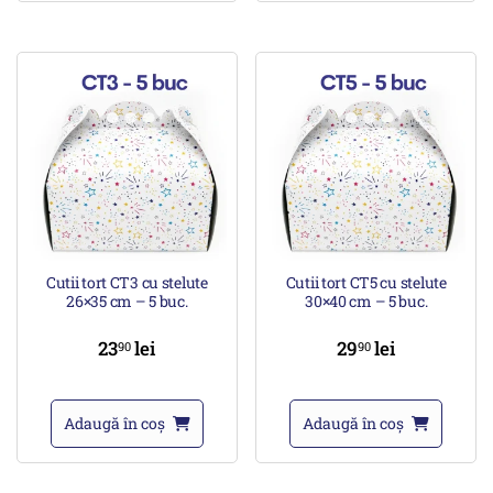
Cutii tort CT3 cu stelute
Cutii tort CT5 cu stelute
26×35 cm – 5 buc.
30×40 cm – 5 buc.
23
lei
29
lei
90
90
Adaugă în coș
Adaugă în coș