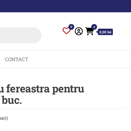
0
0
0,00 lei
CONTACT
u fereastra pentru
 buc.
uari)