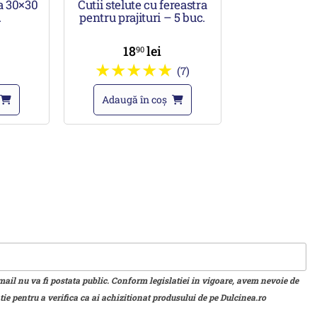
ba 30×30
Cutii stelute cu fereastra
.
pentru prajituri – 5 buc.
18
lei
90
(7)
Adaugă în coș
mail nu va fi postata public. Conform legislatiei in vigoare, avem nevoie de
ie pentru a verifica ca ai achizitionat produsului de pe Dulcinea.ro