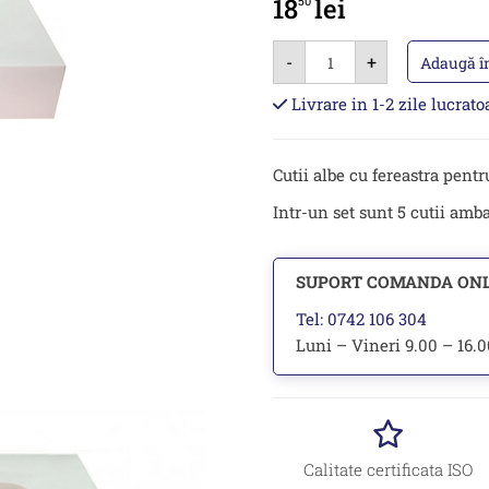
18
lei
50
Cantitate
-
+
Cutie
Adaugă î
alba
cu
Livrare in 1-2 zile lucrat
fereastra
pentru
prajituri
–
Cutii albe cu fereastra pentr
5
buc.
Intr-un set sunt 5 cutii ambal
SUPORT COMANDA ON
Tel: 0742 106 304
Luni – Vineri 9.00 – 16.
Calitate certificata ISO