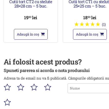
Cutii tort CT2 cu stelute
Cutii tort CT1 cu stelu
28×28 cm – 5 buc.
25×25 cm – 5 buc.
19
lei
18
lei
90
90
(1)
Adaugă în coș
Adaugă în coș
Ai folosit acest produs?
Spuneti parerea si acorda o nota produsului
Adresa ta de email nu va fi publicată.
Câmpurile obligatorii s