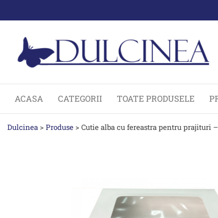
Sari
la
conținut
ACASA
CATEGORII
TOATE PRODUSELE
P
Dulcinea
>
Produse
>
Cutie alba cu fereastra pentru prajituri –