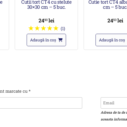
te
Cutii tort CT4 cu stelute
Cutie tort CT4 al
30×30 cm – 5 buc.
cm – 5 buc
24
lei
24
lei
90
50
(1)
Adaugă în coș
Adaugă în coș
unt marcate cu
*
Adresa de ta de 
aceasta informat