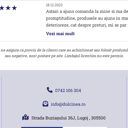
18.12.2023
Astazi a ajuns comanda la mine si ma decl
promptitudine, produsele au ajuns in star
deterioreze, cat despre preturi, mi se par
data cand o sa fie nevoie.
Vezi mai mult
ne asigura ca provin de la clienti care au achizitionat sau folosit produsul
sau negative, sunt postate pe site. Limbajul licentios nu este permis.
0742 106 304
info@dulcinea.ro
Strada Buziașului 36J, Lugoj , 305500