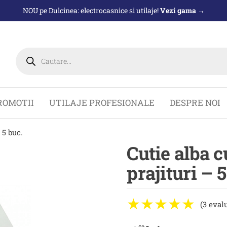
NOU pe Dulcinea: electrocasnice si utilaje!
Vezi gama →
Products
search
ROMOTII
UTILAJE PROFESIONALE
DESPRE NOI
 5 buc.
Cutie alba c
prajituri – 5
(3 eval