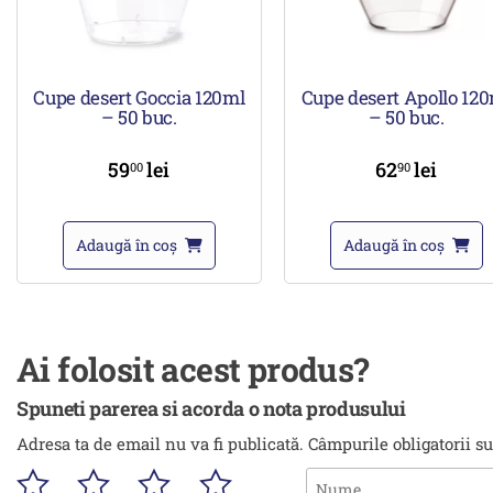
Cupe desert Goccia 120ml
Cupe desert Apollo 12
– 50 buc.
– 50 buc.
59
lei
62
lei
00
90
Adaugă în coș
Adaugă în coș
Ai folosit acest produs?
Spuneti parerea si acorda o nota produsului
Adresa ta de email nu va fi publicată.
Câmpurile obligatorii s