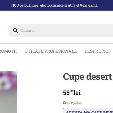
NOU pe Dulcinea: electrocasnice si utilaje!
Vezi gama →
Products
search
ROMOTII
UTILAJE PROFESIONALE
DESPRE NOI
Cupe desert 
58
lei
30
Stoc epuizat