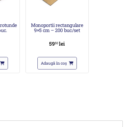
 rotunde
Monoportii rectangulare
buc.
9×5 cm – 200 buc/set
59
lei
50
Adaugă în coș