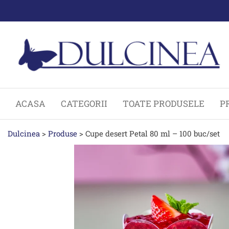
Sari
la
conținut
ACASA
CATEGORII
TOATE PRODUSELE
P
Dulcinea
>
Produse
>
Cupe desert Petal 80 ml – 100 buc/set