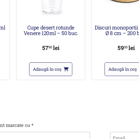
0ml
Cupe desert rotunde
Discuri monoportii
Venere 120ml – 50 buc.
Ø 8 cm – 200 
57
lei
59
lei
90
00
Adaugă în coș
Adaugă în coș
unt marcate cu
*