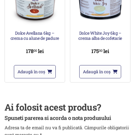
Dolce Avellana 6kg –
Dolce White Joy 6kg –
crema cu alune de padure
crema alba de cofetarie
178
lei
175
lei
00
00
Adaugă în coș
Adaugă în coș
Ai folosit acest produs?
Spuneti parerea si acorda o nota produsului
Adresa ta de email nu va fi publicată.
Câmpurile obligatorii
sunt marcate cu
*