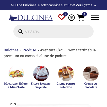
Sari
NOU pe Dulcinea: electrocasnice si utilaje!
Vezi gama →
la
conținut
0
0
Products
search
Dulcinea
>
Produse
>
Aventura 6kg – Crema tartinabila
premium cu cacao si alune de padure
Macarons, Eclere 
Frisca & creme 
Creme pentru 
Creme cu 
& Mini Tarte
vegetale
cofetarie
ciocolata
p