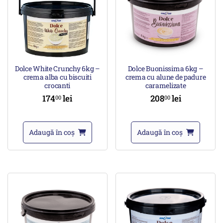
Dolce White Crunchy 6kg –
Dolce Buonissima 6kg –
crema alba cu biscuiti
crema cu alune de padure
crocanti
caramelizate
174
lei
208
lei
00
00
Adaugă în coș
Adaugă în coș