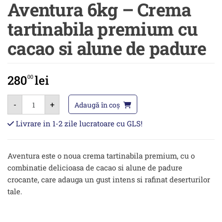
Aventura 6kg – Crema
tartinabila premium cu
cacao si alune de padure
280
lei
00
Cantitate
-
+
Aventura
Adaugă în coș
6kg
-
Livrare in 1-2 zile lucratoare cu GLS!
Crema
tartinabila
premium
cu
Aventura este o noua crema tartinabila premium, cu o
cacao
si
combinatie delicioasa de cacao si alune de padure
alune
crocante, care adauga un gust intens si rafinat deserturilor
de
padure
tale.