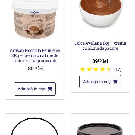
Dolce Avellana 1kg – crema
cu alune de padure
Artisan Nocciola Feuilletée
3Kg – crema cu alune de
padure si fulgi crocanti
39
lei
50
185
lei
00
(17)
Adaugă în coș
Adaugă în coș